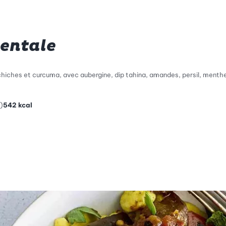
ientale
 chiches et curcuma, avec aubergine, dip tahina, amandes, persil, menth
)
542
kcal