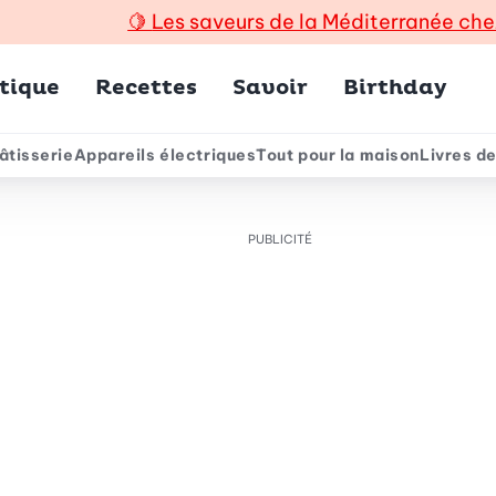
🍋
Les saveurs de la Méditerranée che
incipal
tique
Recettes
Savoir
Birthday
âtisserie
Appareils électriques
Tout pour la maison
Livres de
e
PUBLICITÉ