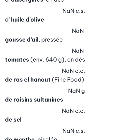
NaN
c.s.
d'
huile d’olive
NaN
gousse d’ail
, pressée
NaN
tomates
(env. 640 g), en dés
NaN
c.c.
de ras el hanout
(Fine Food)
NaN
g
de raisins sultanines
NaN
c.c.
de sel
NaN
c.s.
de menthe
, ciselée