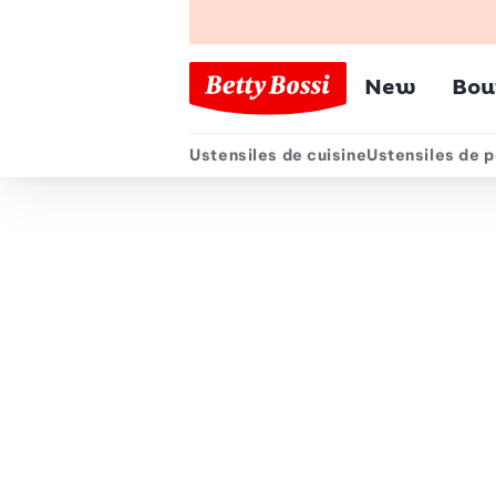
Menu pr
New
Bou
Ustensiles de cuisine
Ustensiles de p
Menu secondair