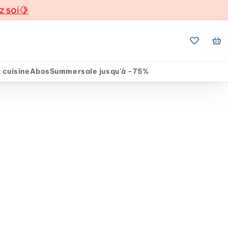
z soi
🍋
Mes favo
Mo
 cuisine
Abos
Summersale jusqu'à -75%