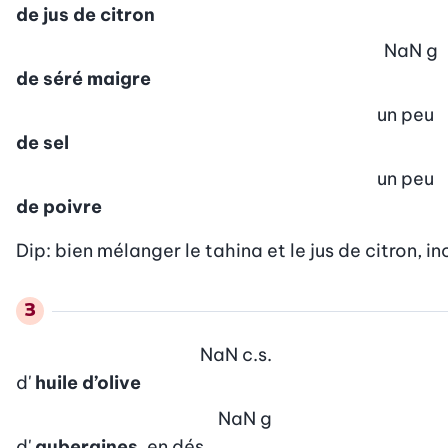
de jus de citron
NaN
g
de séré maigre
un peu
de sel
un peu
de poivre
Dip: bien mélanger le tahina et le jus de citron, in
NaN
c.s.
d'
huile d’olive
NaN
g
d'
aubergines
, en dés