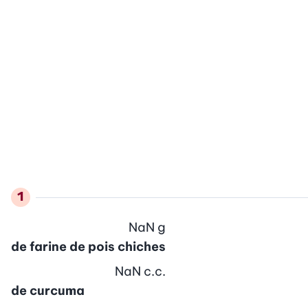
NaN
g
de farine de pois chiches
NaN
c.c.
de curcuma