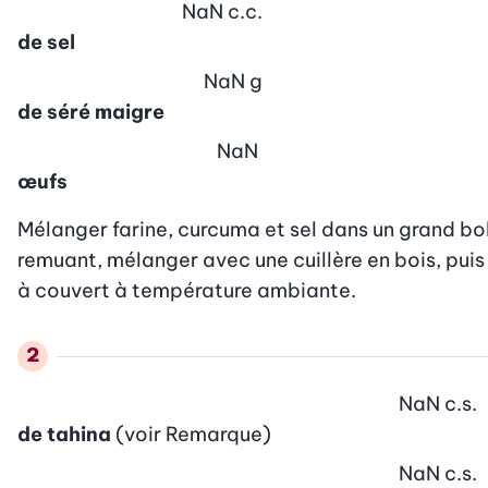
NaN
c.c.
de sel
NaN
g
de séré maigre
NaN
œufs
Mélanger farine, curcuma et sel dans un grand bol, 
remuant, mélanger avec une cuillère en bois, puis b
à couvert à température ambiante.
NaN
c.s.
de tahina
(voir Remarque)
NaN
c.s.