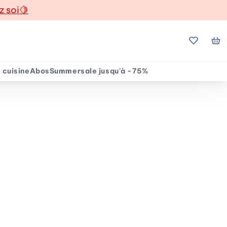
z soi
🍋
Mes favo
Mo
 cuisine
Abos
Summersale jusqu'à -75%