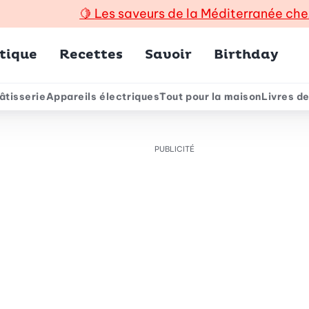
🍋
Les saveurs de la Méditerranée che
incipal
tique
Recettes
Savoir
Birthday
âtisserie
Appareils électriques
Tout pour la maison
Livres de
e
PUBLICITÉ