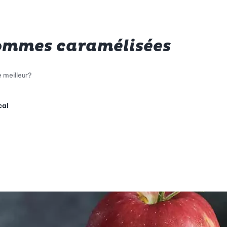
ommes caramélisées
 meilleur?
cal