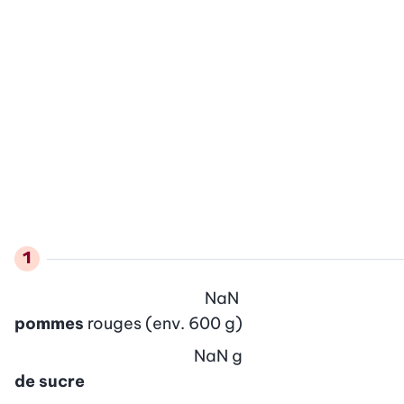
NaN
pommes
rouges (env. 600 g)
NaN
g
de sucre