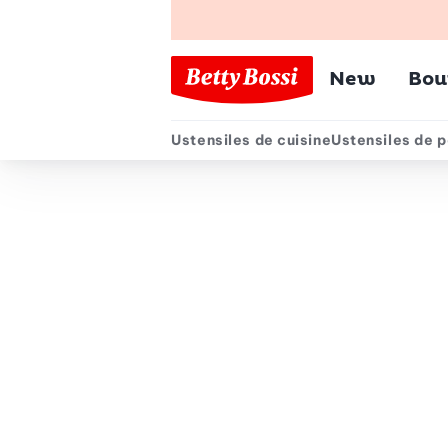
Menu pr
New
Bou
Ustensiles de cuisine
Ustensiles de p
Menu secondair