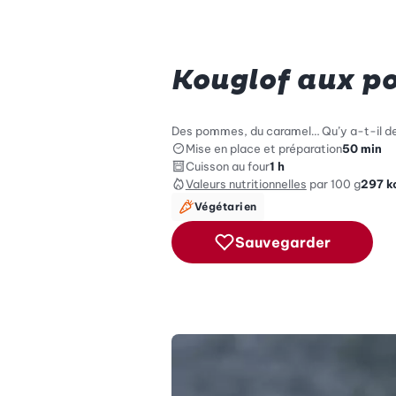
Kouglof aux p
Des pommes, du caramel… Qu’y a-t-il de
Mise en place et préparation
50 min
Cuisson au four
1 h
Valeurs nutritionnelles
par 100 g
297
k
Végétarien
Sauvegarder