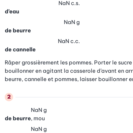
NaN
c.s.
d’eau
NaN
g
de beurre
NaN
c.c.
de cannelle
Râper grossièrement les pommes. Porter le sucre et
bouillonner en agitant la casserole d’avant en arr
beurre, cannelle et pommes, laisser bouillonner env
NaN
g
de beurre
, mou
NaN
g