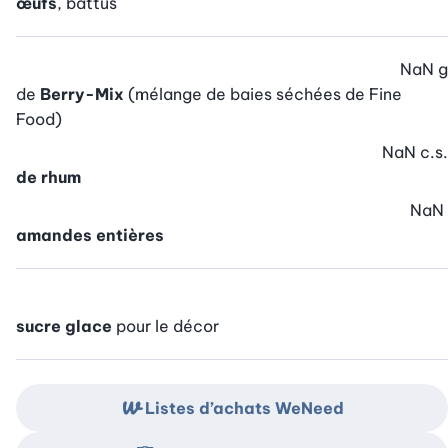
œufs
, battus
NaN
g
de
Berry-Mix
(mélange de baies séchées de Fine
Food)
NaN
c.s.
de rhum
NaN
amandes entières
sucre glace
pour le décor
Listes d’achats WeNeed