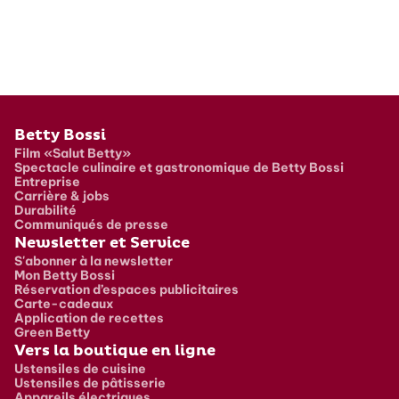
Pied de page
Betty Bossi
Film «Salut Betty»
Spectacle culinaire et gastronomique de Betty Bossi
Entreprise
Carrière & jobs
Durabilité
Communiqués de presse
Newsletter et Service
S'abonner à la newsletter
Mon Betty Bossi
Réservation d’espaces publicitaires
Carte-cadeaux
Application de recettes
Green Betty
Vers la boutique en ligne
Ustensiles de cuisine
Ustensiles de pâtisserie
Appareils électriques