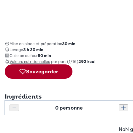
Mise en place et préparation
30 min
Levage
3 h 30 min
Cuisson au four
50 min
Valeurs nutritionnelles
par part (1/16)
292
kcal
Sauvegarder
Ingrédients
Personnes
Réduire le nombre de personnes
Augm
NaN
g