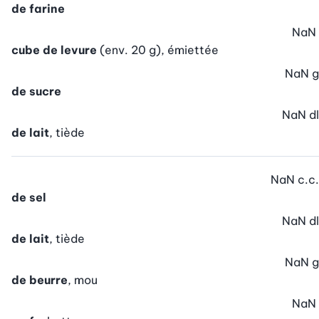
de farine
NaN
cube de levure
(env. 20 g), émiettée
NaN
g
de sucre
NaN
dl
de lait
, tiède
NaN
c.c.
de sel
NaN
dl
de lait
, tiède
NaN
g
de beurre
, mou
NaN