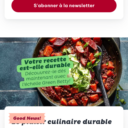
S'abonner à la newsletter
Good News!
Le plaisir culinaire durable