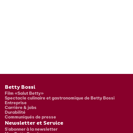
Pied de page
Betty Bossi
Film «Salut Betty»
Spectacle culinaire et gastronomique de Betty Bossi
Entreprise
Carrière & jobs
Durabilité
Communiqués de presse
Newsletter et Service
S'abonner à la newsletter