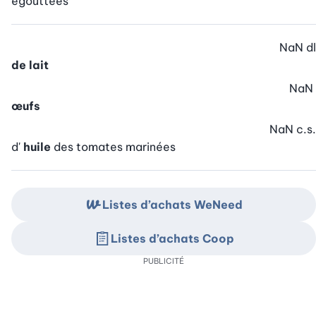
égouttées
NaN
dl
de lait
NaN
œufs
NaN
c.s.
d'
huile
des tomates marinées
Listes d’achats WeNeed
Listes d’achats Coop
PUBLICITÉ