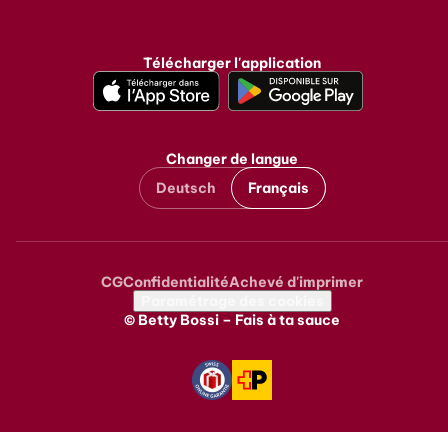
Instagram
Facebook
TikTok
Pinterest
Youtube
LinkedIn
Télécharger l'application
Changer de langue
Deutsch
Français
CG
Confidentialité
Achevé d'imprimer
Metanavigation
Paramétrage des cookies
© Betty Bossi – Fais à ta sauce