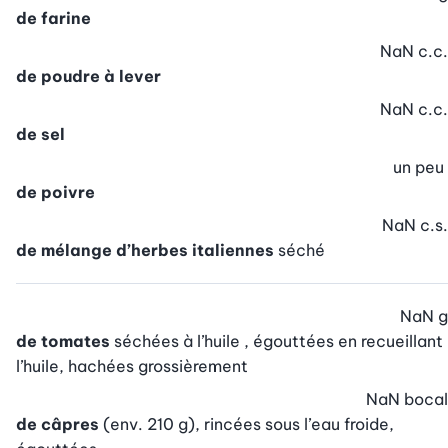
de farine
NaN
c.c.
de poudre à lever
NaN
c.c.
de sel
un peu
de poivre
NaN
c.s.
de mélange d’herbes italiennes
séché
NaN
g
de tomates
séchées à l’huile , égouttées en recueillant
l’huile, hachées grossièrement
NaN
bocal
de câpres
(env. 210 g), rincées sous l’eau froide,