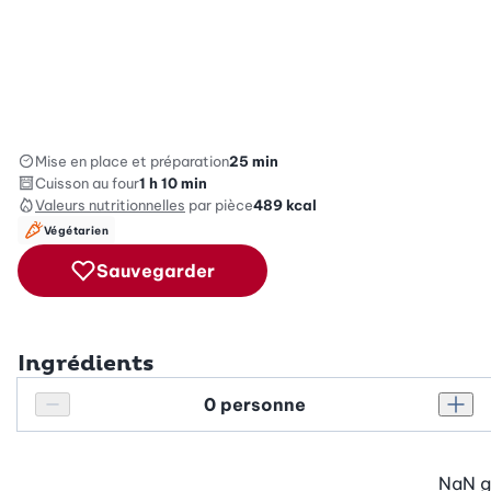
Mise en place et préparation
25 min
Cuisson au four
1 h 10 min
Valeurs nutritionnelles
par pièce
489
kcal
Végétarien
Sauvegarder
Ingrédients
Personnes
Réduire le nombre de personnes
Augm
NaN
g