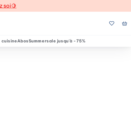
z soi
🍋
Mes favo
Mo
 cuisine
Abos
Summersale jusqu'à -75%