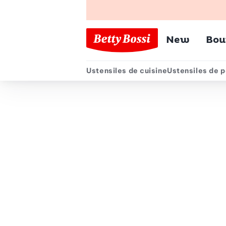
Menu pr
New
Bou
Ustensiles de cuisine
Ustensiles de p
Menu secondair