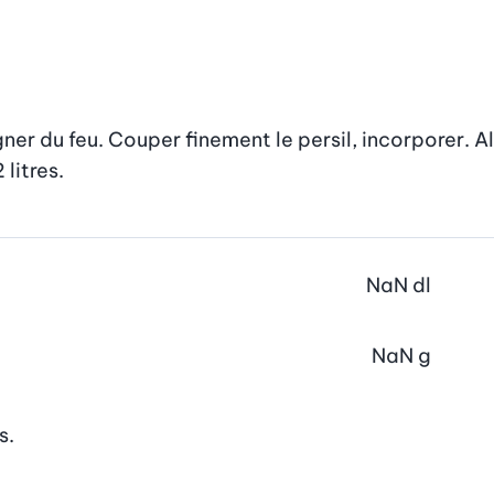
gner du feu. Couper finement le persil, incorporer. Al
 litres.
NaN
dl
NaN
g
s.