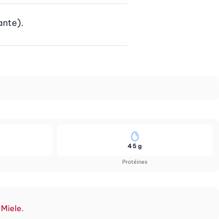
ante).
45 g
Protéines
 Miele.