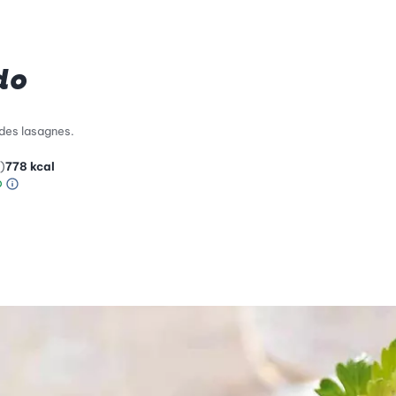
do
 des lasagnes.
)
778
kcal
Information sur l’échelle Green Betty
le de compatibilité environnementale: 2 sur 5