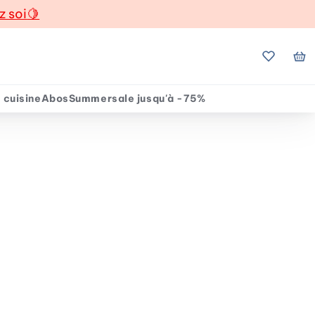
z soi
🍋
Mes favo
Mo
 cuisine
Abos
Summersale jusqu'à -75%