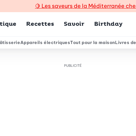
🍋
Les saveurs de la Méditerranée che
incipal
tique
Recettes
Savoir
Birthday
âtisserie
Appareils électriques
Tout pour la maison
Livres de
e
PUBLICITÉ