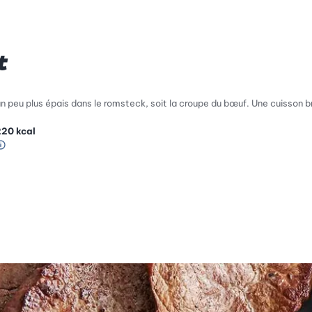
t
n peu plus épais dans le romsteck, soit la croupe du bœuf. Une cuisson br
220
kcal
Information sur l’échelle Green Betty
 de compatibilité environnementale: 1 sur 5