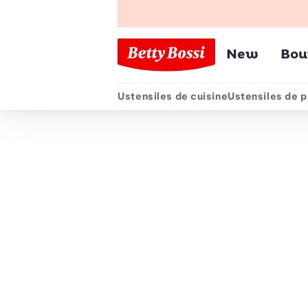
Menu pr
New
Bou
Ustensiles de cuisine
Ustensiles de p
Menu secondair