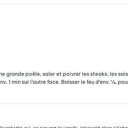
e grande poêle, saler et poivrer les steaks, les saisi
v. 1 min sur l’autre face. Baisser le feu d’env. ¼, pou
fourchette qui, en piquant la viande, laisserait alors s’éc