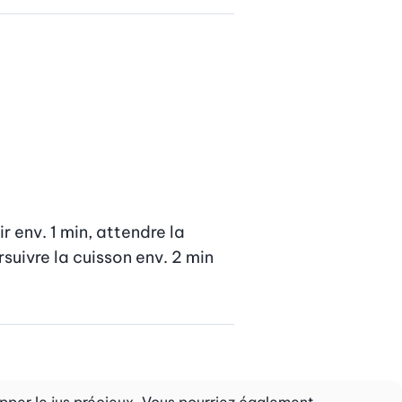
r env. 1 min, attendre la 
rsuivre la cuisson env. 2 min 
happer le jus précieux. Vous pourriez également