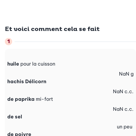
Et voici comment cela se fait
huile
pour la cuisson
NaN
g
hachis Délicorn
NaN
c.c.
de paprika
mi-fort
NaN
c.c.
de sel
un peu
de poivre