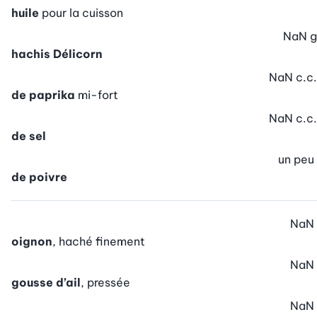
huile
pour la cuisson
NaN
g
hachis Délicorn
NaN
c.c.
de paprika
mi-fort
NaN
c.c.
de sel
un peu
de poivre
NaN
oignon
, haché finement
NaN
gousse d’ail
, pressée
NaN