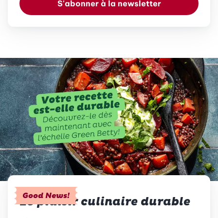
S'abonner à la newsletter
Good News!
Le plaisir culinaire durable