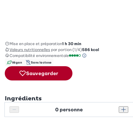
Mise en place et préparation
1 h 30 min
Valeurs nutritionnelles
par portion (1/4)
586
kcal
Compatibilité environnementale
Information sur l’éc
Échelle de compatibilité enviro
Végan
Sans lactose
Sauvegarder
Ingrédients
Personnes
Réduire le nombre de personnes
Augm