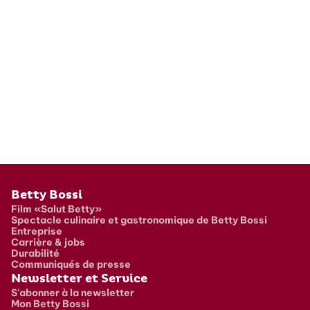
Pied de page
Betty Bossi
Film «Salut Betty»
Spectacle culinaire et gastronomique de Betty Bossi
Entreprise
Carrière & jobs
Durabilité
Communiqués de presse
Newsletter et Service
S'abonner à la newsletter
Mon Betty Bossi