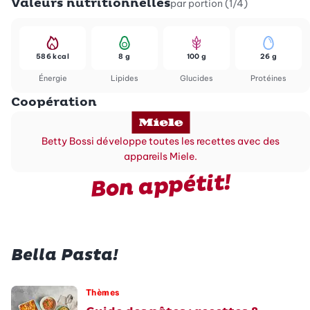
Valeurs nutritionnelles
par portion (1/4)
586 kcal
8 g
100 g
26 g
Énergie
Lipides
Glucides
Protéines
Coopération
Betty Bossi développe toutes les recettes avec des
appareils Miele.
Bon appétit!
Bella Pasta!
Thèmes