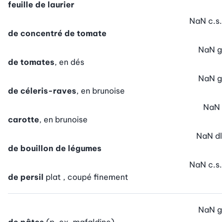
feuille de laurier
NaN
c.s.
de concentré de tomate
NaN
g
de tomates
, en dés
NaN
g
de céleris-raves
, en brunoise
NaN
carotte
, en brunoise
NaN
dl
de bouillon de légumes
NaN
c.s.
de persil
plat , coupé finement
NaN
g