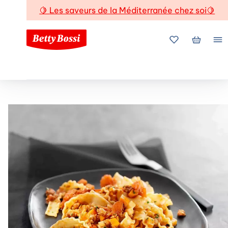
🍋
Les saveurs de la Méditerranée chez soi
🍋
Mes favoris
Mon pani
Me