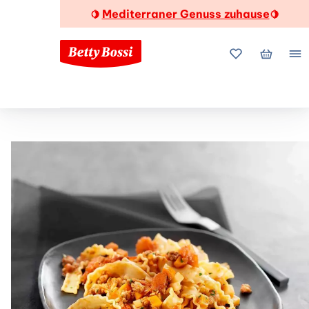
Mediterraner Genuss zuhause
🍋
🍋
Meine Favorite
Mein Wa
Me