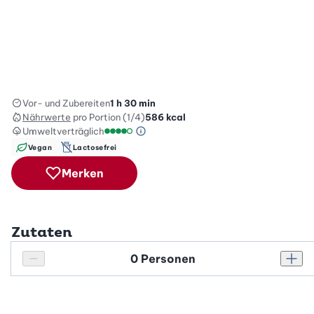
Vor- und Zubereiten
1 h 30 min
Nährwerte
pro Portion (1/4)
586
kcal
Umweltverträglich
Green Betty Skala Info
Umweltverträglichkeitsskala: 4 von 5
Vegan
Lactosefrei
Merken
Zutaten
Personenanzahl
Personenanzahl verringern
Pers