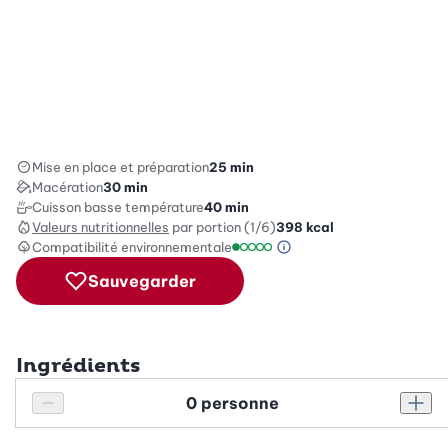
Mise en place et préparation
25 min
Macération
30 min
Cuisson basse température
40 min
Valeurs nutritionnelles
par portion (1/6)
398
kcal
Compatibilité environnementale
Information sur l’éc
Échelle de compatibilité environ
Sauvegarder
Ingrédients
Personnes
Réduire le nombre de personnes
Augm