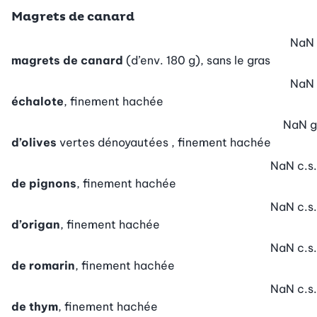
Magrets de canard
NaN
magrets de canard
(d’env. 180 g), sans le gras
NaN
échalote
, finement hachée
NaN
g
d’olives
vertes dénoyautées , finement hachée
NaN
c.s.
de pignons
, finement hachée
NaN
c.s.
d’origan
, finement hachée
NaN
c.s.
de romarin
, finement hachée
NaN
c.s.
de thym
, finement hachée