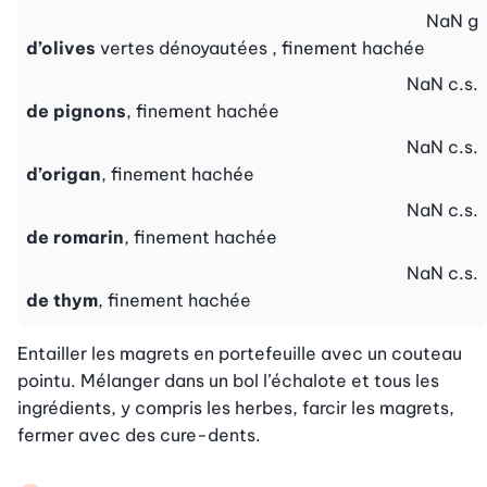
NaN
g
d’olives
vertes dénoyautées , finement hachée
NaN
c.s.
de pignons
, finement hachée
NaN
c.s.
d’origan
, finement hachée
NaN
c.s.
de romarin
, finement hachée
NaN
c.s.
de thym
, finement hachée
Entailler les magrets en portefeuille avec un couteau 
pointu. Mélanger dans un bol l’échalote et tous les 
ingrédients, y compris les herbes, farcir les magrets, 
fermer avec des cure-dents.