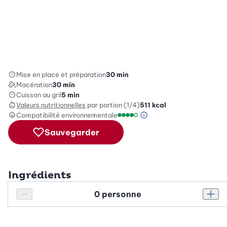
Mise en place et préparation
30 min
Macération
30 min
Cuisson au gril
5 min
Valeurs nutritionnelles
par portion (1/4)
511
kcal
Compatibilité environnementale
Information sur l’éc
Échelle de compatibilité enviro
Sauvegarder
Ingrédients
Personnes
Réduire le nombre de personnes
Augm