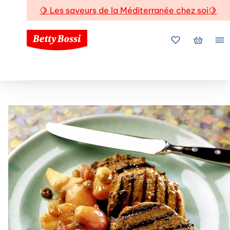
🍋
Les saveurs de la Méditerranée chez soi
🍋
Mes favoris
Mon pani
Me