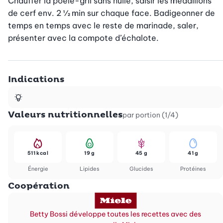
Chauffer la poêle-gril sans huile, saisir les médaillons 
de cerf env. 2 ½ min sur chaque face. Badigeonner de 
temps en temps avec le reste de marinade, saler, 
présenter avec la compote d’échalote.
Indications
Valeurs nutritionnelles
par portion (1/4)
511 kcal
19 g
45 g
41 g
Énergie
Lipides
Glucides
Protéines
Coopération
Betty Bossi développe toutes les recettes avec des