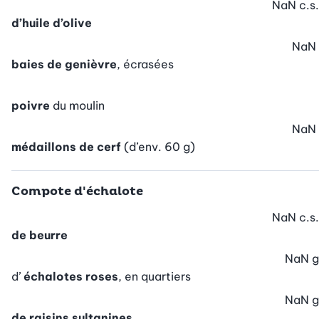
NaN
c.s.
d’huile d’olive
NaN
baies de genièvre
, écrasées
poivre
du moulin
NaN
médaillons de cerf
(d’env. 60 g)
Compote d'échalote
NaN
c.s.
de beurre
NaN
g
d’
échalotes roses
, en quartiers
NaN
g
de raisins sultanines