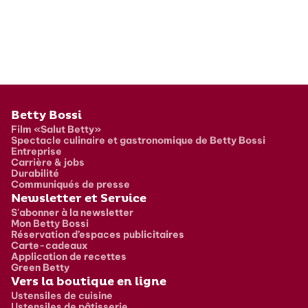
Pied de page
Betty Bossi
Film «Salut Betty»
Spectacle culinaire et gastronomique de Betty Bossi
Entreprise
Carrière & jobs
Durabilité
Communiqués de presse
Newsletter et Service
S'abonner à la newsletter
Mon Betty Bossi
Réservation d’espaces publicitaires
Carte-cadeaux
Application de recettes
Green Betty
Vers la boutique en ligne
Ustensiles de cuisine
Ustensiles de pâtisserie