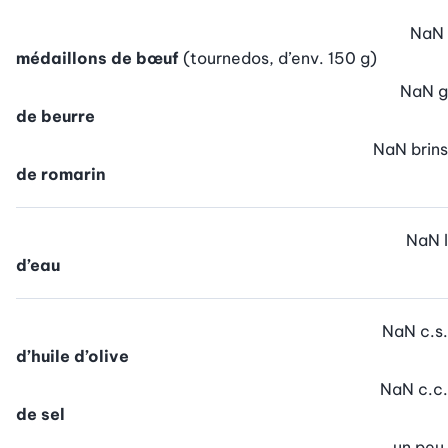
NaN
médaillons de bœuf
(tournedos, d’env. 150 g)
NaN
g
de beurre
NaN
brins
de romarin
NaN
l
d’eau
NaN
c.s.
d’huile d’olive
NaN
c.c.
de sel
un peu