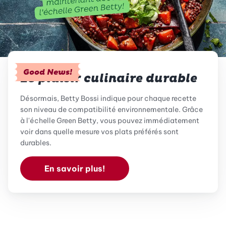
Good News!
Le plaisir culinaire durable
Désormais, Betty Bossi indique pour chaque recette
son niveau de compatibilité environnementale. Grâce
à l'échelle Green Betty, vous pouvez immédiatement
voir dans quelle mesure vos plats préférés sont
durables.
En savoir plus!