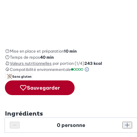
Mise en place et préparation
10 min
Temps de repos
40 min
Valeurs nutritionnelles
par portion (1/4)
243
kcal
Compatibilité environnementale
Information sur l’éc
Échelle de compatibilité environ
Sans gluten
Sauvegarder
Ingrédients
Personnes
Réduire le nombre de personnes
Augm