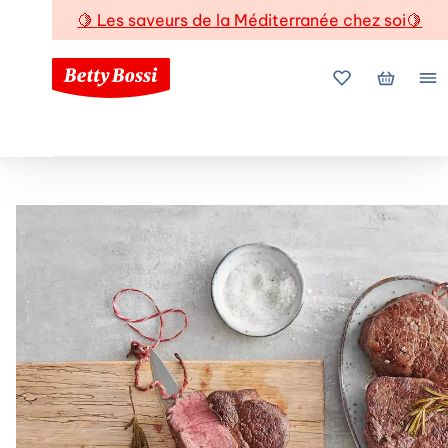
🍋
Les saveurs de la Méditerranée chez soi
🍋
Mes favoris
Mon pani
Me