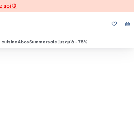
z soi
🍋
Mes favo
Mo
 cuisine
Abos
Summersale jusqu'à -75%