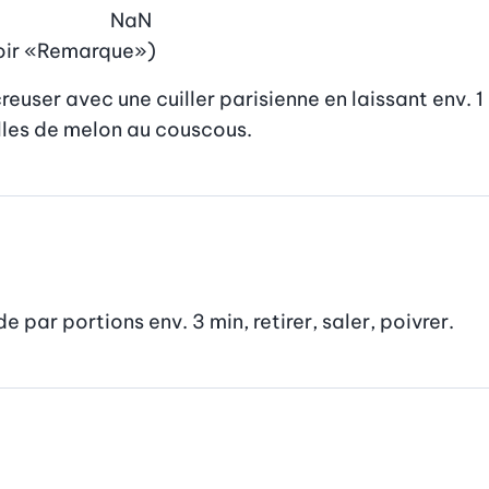
NaN
 voir «Remarque»)
user avec une cuiller parisienne en laissant env. 1 cm
illes de melon au couscous.
de par portions env. 3 min, retirer, saler, poivrer.