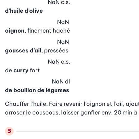
NaN
c.s.
d’huile d’olive
NaN
oignon
, finement haché
NaN
gousses d’ail
, pressées
NaN
c.s.
de
curry
fort
NaN
dl
de bouillon de légumes
Chauffer l’huile. Faire revenir l’oignon et l’ail, ajo
arroser le couscous, laisser gonfler env. 20 min à