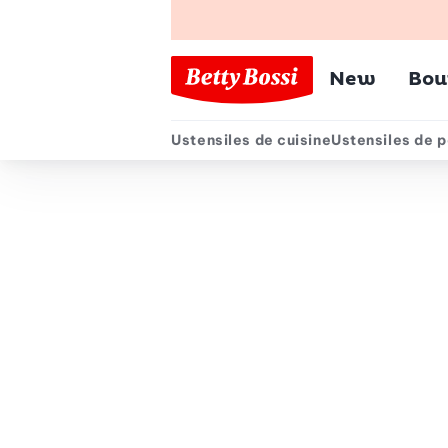
Menu pr
New
Bou
Ustensiles de cuisine
Ustensiles de p
Menu secondair