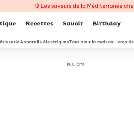
🍋
Les saveurs de la Méditerranée che
incipal
tique
Recettes
Savoir
Birthday
âtisserie
Appareils électriques
Tout pour la maison
Livres de
e
PUBLICITÉ