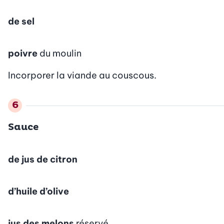
de sel
poivre
du moulin
Incorporer la viande au couscous.
Sauce
de jus de citron
d’huile d’olive
jus des melons
réservé