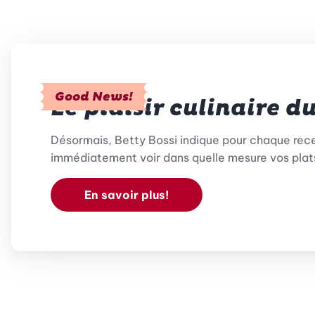
Good News!
Le plaisir culinaire d
Désormais, Betty Bossi indique pour chaque rece
immédiatement voir dans quelle mesure vos plats
En savoir plus!