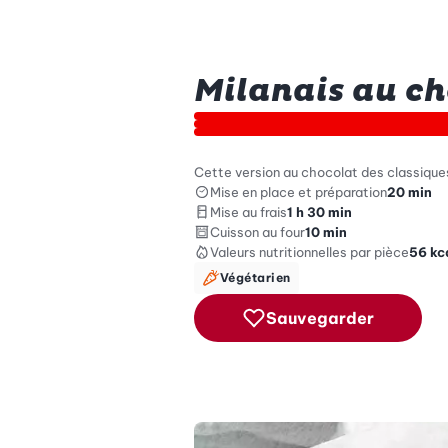
Milanais au ch
Cette version au chocolat des classiques
Mise en place et préparation
20 min
Mise au frais
1 h 30 min
Cuisson au four
10 min
Valeurs nutritionnelles
par pièce
56
kc
Végétarien
Sauvegarder