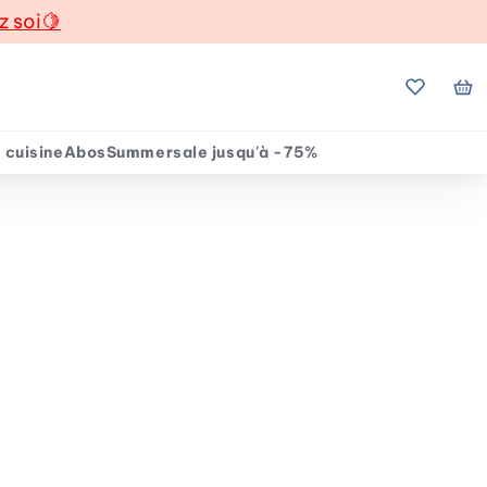
z soi
🍋
Mes favo
Mo
 cuisine
Abos
Summersale jusqu'à -75%