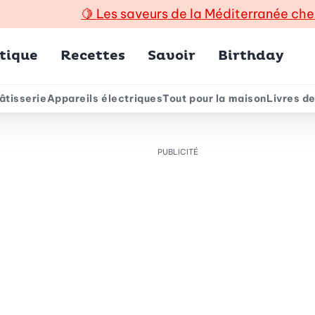
🍋
Les saveurs de la Méditerranée che
incipal
tique
Recettes
Savoir
Birthday
âtisserie
Appareils électriques
Tout pour la maison
Livres de
e
PUBLICITÉ