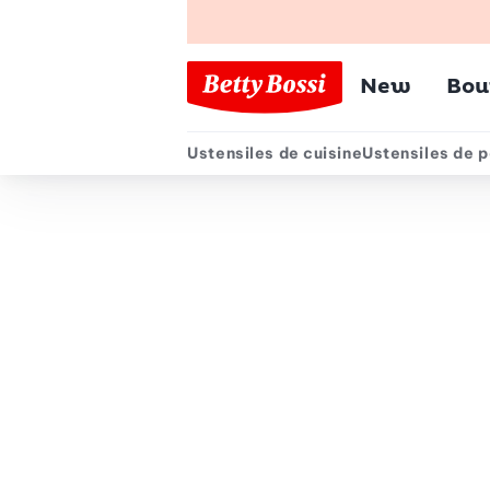
Menu pr
New
Bou
Ustensiles de cuisine
Ustensiles de p
Menu secondair