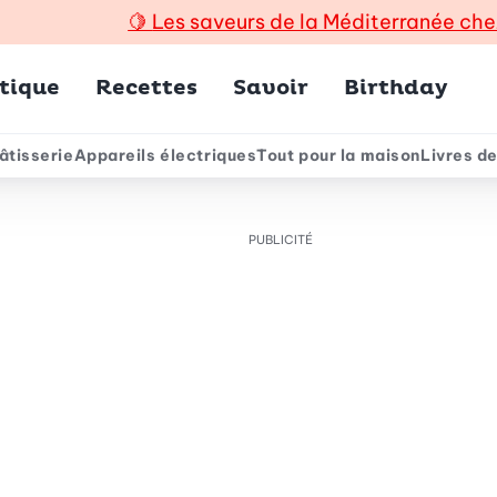
🍋
Les saveurs de la Méditerranée che
incipal
tique
Recettes
Savoir
Birthday
âtisserie
Appareils électriques
Tout pour la maison
Livres de
e
PUBLICITÉ