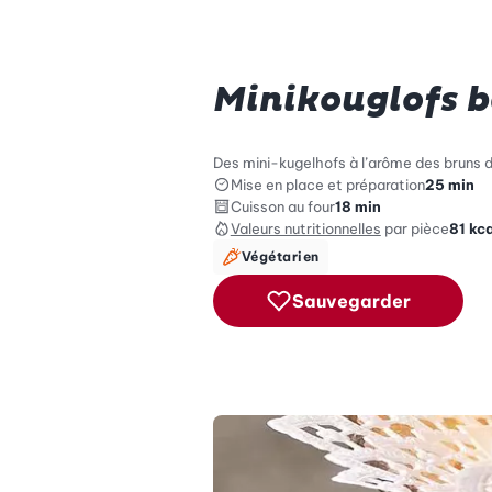
Minikouglofs b
Des mini-kugelhofs à l’arôme des bruns d
Mise en place et préparation
25 min
Cuisson au four
18 min
Valeurs nutritionnelles
par pièce
81
kca
Végétarien
Sauvegarder