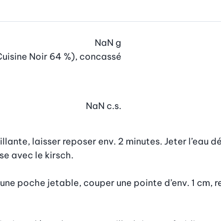
NaN
g
Cuisine Noir 64 %), concassé
NaN
c.s.
lante, laisser reposer env. 2 minutes. Jeter l’eau dé
e avec le kirsch.

une poche jetable, couper une pointe d’env. 1 cm, re