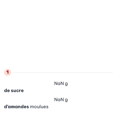
NaN
g
de sucre
NaN
g
d’amandes
moulues