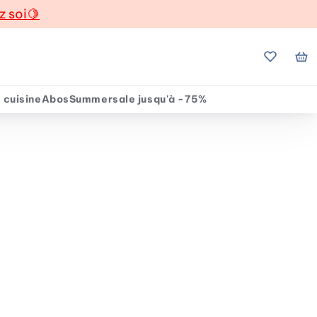
z soi
🍋
Mes favo
Mo
 cuisine
Abos
Summersale jusqu'à -75%