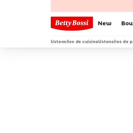
Menu pr
New
Bou
Ustensiles de cuisine
Ustensiles de p
Menu secondair