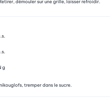
etirer, démouler sur une grille, laisser refroidir.
.s.
.s.
N
g
nikouglofs, tremper dans le sucre.