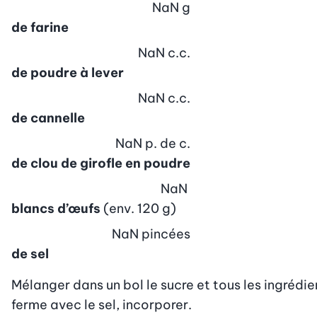
NaN
g
de farine
NaN
c.c.
de poudre à lever
NaN
c.c.
de cannelle
NaN
p. de c.
de clou de girofle en poudre
NaN
blancs d’œufs
(env. 120 g)
NaN
pincées
de sel
Mélanger dans un bol le sucre et tous les ingrédie
ferme avec le sel, incorporer.