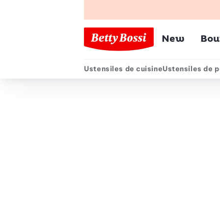
Menu pr
New
Bou
Ustensiles de cuisine
Ustensiles de p
Menu secondair