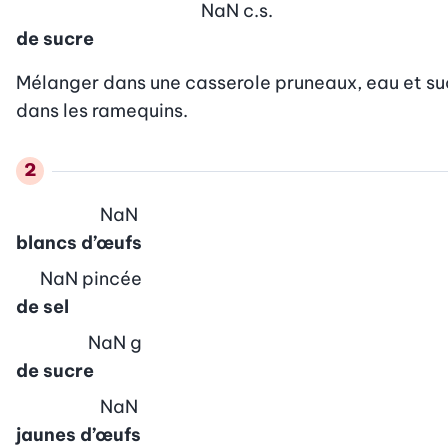
NaN
c.s.
de sucre
Mélanger dans une casserole pruneaux, eau et sucre
dans les ramequins.
NaN
blancs d’œufs
NaN
pincée
de sel
NaN
g
de sucre
NaN
jaunes d’œufs