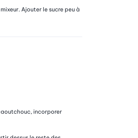
mixeur. Ajouter le sucre peu à 
caoutchouc, incorporer 
rtir dessus le reste des 