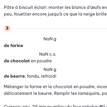
Pâte à biscuit éclair: monter les blancs d’œufs en
peu, fouetter encore jusqu’à ce que la neige brille
NaN
g
de farine
NaN
c.s.
de chocolat
en poudre
NaN
g
de beurre
, fondu, refroidi
Mélanger la farine et le chocolat en poudre, inco
délicatement le beurre. Remplir les ramequins, pos
Cuisson: env. 25 min au milieu du four préchauffé à 