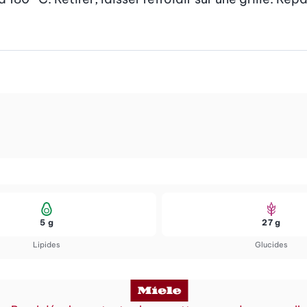
5 g
27 g
Lipides
Glucides