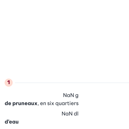
NaN
g
de pruneaux
, en six quartiers
NaN
dl
d’eau