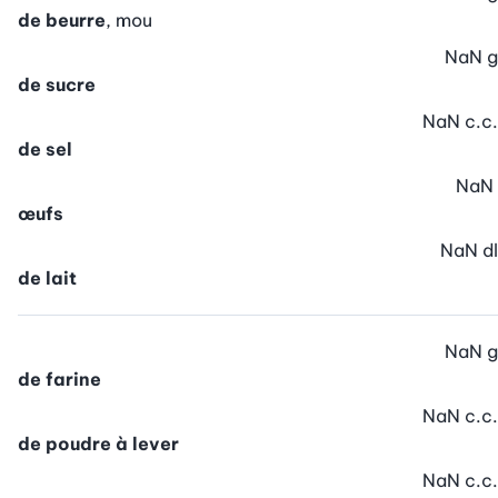
de beurre
, mou
NaN
g
de sucre
NaN
c.c.
de sel
NaN
œufs
NaN
dl
de lait
NaN
g
de farine
NaN
c.c.
de poudre à lever
NaN
c.c.