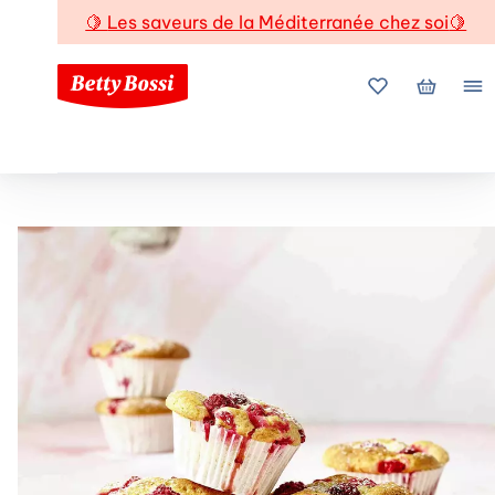
🍋
Les saveurs de la Méditerranée chez soi
🍋
Mes favoris
Mon pani
Me