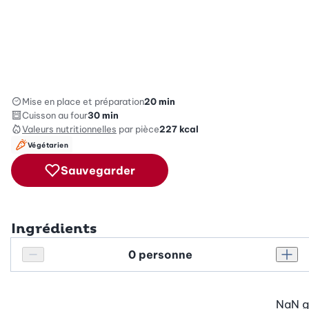
Mise en place et préparation
20 min
Cuisson au four
30 min
Valeurs nutritionnelles
par pièce
227
kcal
Végétarien
Sauvegarder
Ingrédients
Personnes
Réduire le nombre de personnes
Augm
NaN
g