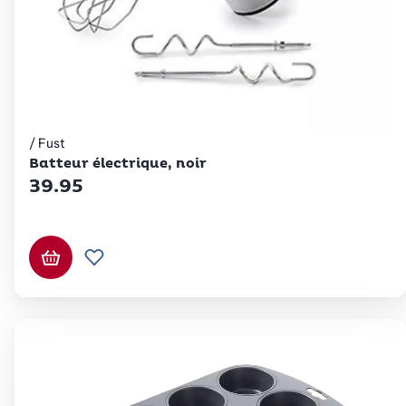
/ Fust
Betty Bossi
Batteur électrique, noir
39.95
Ajouter au panier
Ajouter à la liste de souhaits.