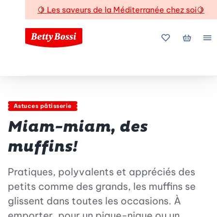
🍋
Les saveurs de la Méditerranée chez soi
🍋
Mes favoris
Mon pani
Me
Astuces pâtisserie
Miam-miam, des
muffins!
Pratiques, polyvalents et appréciés des
petits comme des grands, les muffins se
glissent dans toutes les occasions. À
emporter, pour un pique-nique ou un