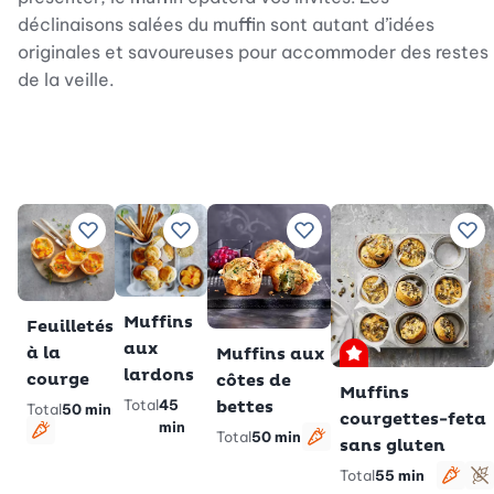
déclinaisons salées du muffin sont autant d’idées
originales et savoureuses pour accommoder des restes
de la veille.
Ajouter à vos recettes préférées
Ajouter à vos recettes préférées
Ajouter à vos recettes 
Ajo
Muffins
Feuilletés
aux
à la
Muffins aux
Premium
lardons
courge
côtes de
Muffins
Total
45
bettes
Total
50 min
courgettes-feta
min
Total
50 min
Végétarien
sans gluten
Végétarien
Total
55 min
Végé
S