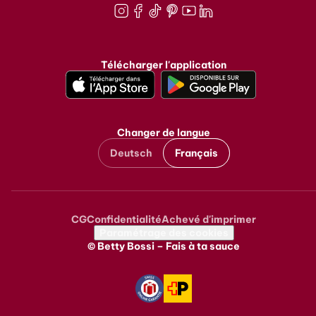
Instagram
Facebook
TikTok
Pinterest
Youtube
LinkedIn
Télécharger l'application
Changer de langue
Deutsch
Français
CG
Confidentialité
Achevé d'imprimer
Metanavigation
Paramétrage des cookies
© Betty Bossi – Fais à ta sauce