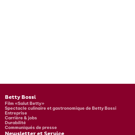
Pied de page
Betty Bossi
Film «Salut Betty»
Spectacle culinaire et gastronomique de Betty Bossi
Entreprise
Carrière & jobs
Durabilité
Communiqués de presse
Newsletter et Service