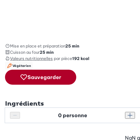
Mise en place et préparation
25 min
Cuisson au four
25 min
Valeurs nutritionnelles
par pièce
192
kcal
Végétarien
Sauvegarder
Ingrédients
Personnes
Réduire le nombre de personnes
Augm
NaN
g