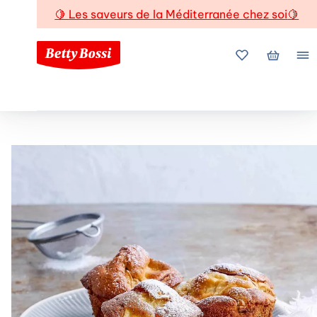
🍋
Les saveurs de la Méditerranée chez soi
🍋
Mes favoris
Mon pani
Me