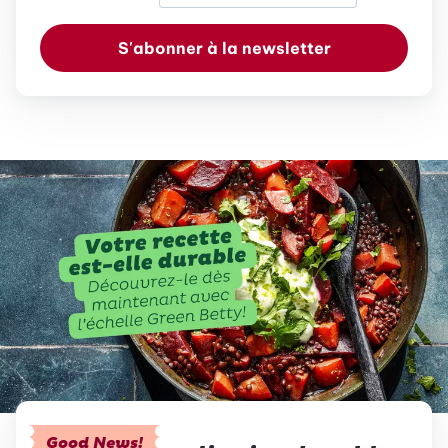
S'abonner à la newsletter
Good News!