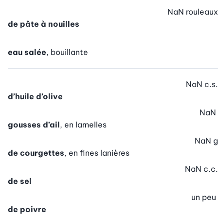
NaN
rouleaux
de pâte à nouilles
eau salée
, bouillante
NaN
c.s.
d’huile d’olive
NaN
gousses d’ail
, en lamelles
NaN
g
de courgettes
, en fines lanières
NaN
c.c.
de sel
un peu
de poivre