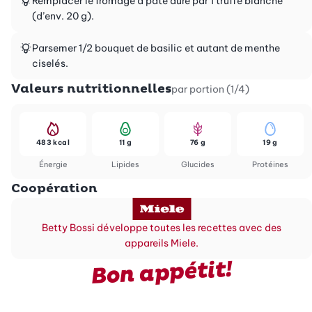
Remplacer le fromage à pâte dure par 1 truffe blanche
(d’env. 20 g).
Parsemer 1/2 bouquet de basilic et autant de menthe
ciselés.
Valeurs nutritionnelles
par portion (1/4)
483 kcal
11 g
76 g
19 g
Énergie
Lipides
Glucides
Protéines
Coopération
Betty Bossi développe toutes les recettes avec des
appareils Miele.
Bon appétit!