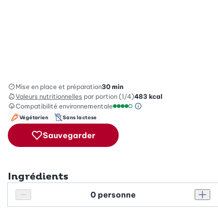
Mise en place et préparation
30 min
Valeurs nutritionnelles
par portion (1/4)
483
kcal
Compatibilité environnementale
Information sur l’éc
Échelle de compatibilité enviro
Végétarien
Sans lactose
Sauvegarder
Ingrédients
Personnes
Réduire le nombre de personnes
Augm