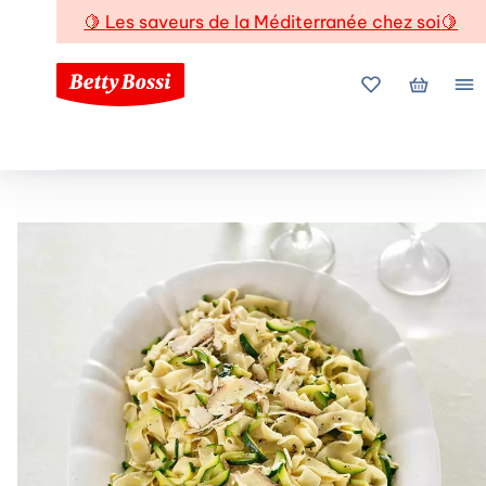
🍋
Les saveurs de la Méditerranée chez soi
🍋
Mes favoris
Mon pani
Me