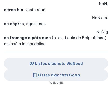
NaN
citron bio
, zeste râpé
NaN
c.s.
de câpres
, égouttées
NaN
g
de fromage à pâte dure
(p. ex. boule de Belp affinée),
émincé à la mandoline
Listes d’achats WeNeed
Listes d’achats Coop
PUBLICITÉ