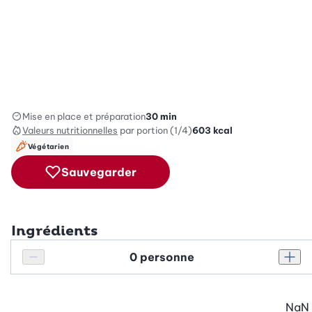
Mise en place et préparation
30 min
Valeurs nutritionnelles
par portion (1/4)
603
kcal
Végétarien
Sauvegarder
Ingrédients
Personnes
Réduire le nombre de personnes
Augm
NaN