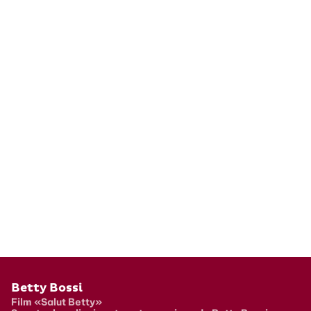
Pied de page
Betty Bossi
Film «Salut Betty»