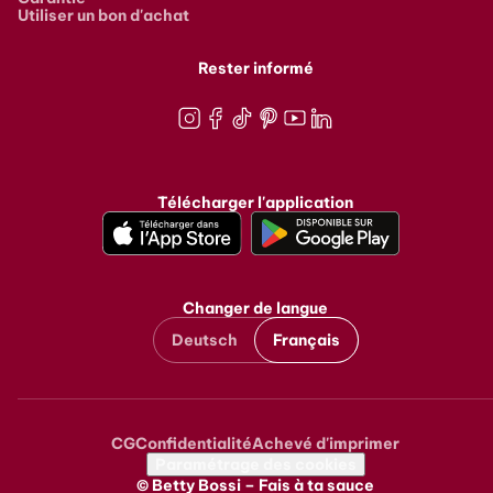
Utiliser un bon d'achat
Rester informé
Instagram
Facebook
TikTok
Pinterest
Youtube
LinkedIn
Télécharger l'application
Changer de langue
Deutsch
Français
CG
Confidentialité
Achevé d'imprimer
Metanavigation
Paramétrage des cookies
© Betty Bossi – Fais à ta sauce