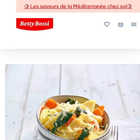
🍋
Les saveurs de la Méditerranée chez soi
🍋
Mes favoris
Mon pani
Me