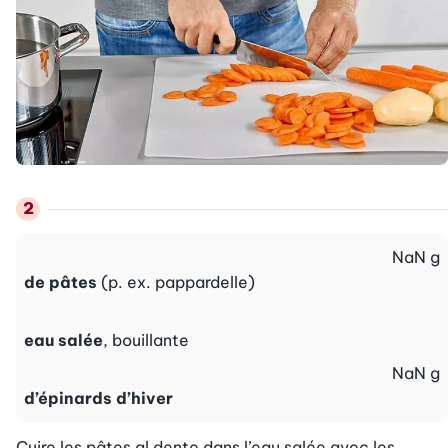
NaN
g
de pâtes
(p. ex. pappardelle)
eau salée
, bouillante
NaN
g
d’épinards d’hiver
Cuire les pâtes al dente dans l’eau salée avec les 