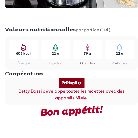
Valeurs nutritionnelles
par portion (1/4)
603 kcal
22 g
79 g
22 g
Énergie
Lipides
Glucides
Protéines
Coopération
Betty Bossi développe toutes les recettes avec des
appareils Miele.
Bon appétit!