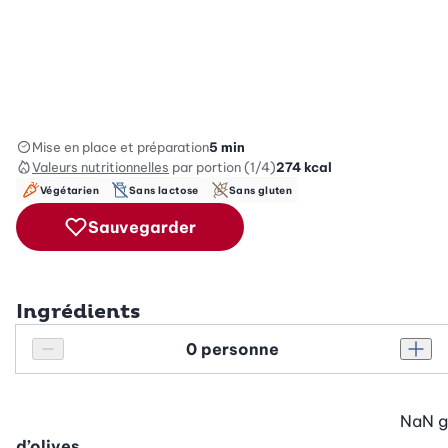
Mise en place et préparation
5 min
Valeurs nutritionnelles
par portion (1/4)
274
kcal
Végétarien
Sans lactose
Sans gluten
Sauvegarder
Ingrédients
Personnes
Réduire le nombre de personnes
Augm
NaN
g
d’olives