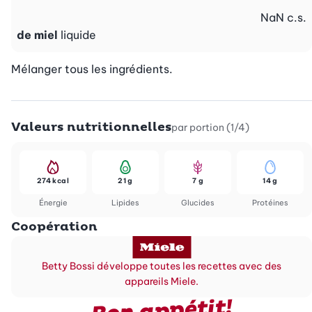
NaN
c.s.
de miel
liquide
Mélanger tous les ingrédients.
Valeurs nutritionnelles
par portion (1/4)
274 kcal
21 g
7 g
14 g
Énergie
Lipides
Glucides
Protéines
Coopération
Betty Bossi développe toutes les recettes avec des
appareils Miele.
Bon appétit!