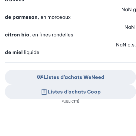
NaN
g
de parmesan
, en morceaux
NaN
citron bio
, en fines rondelles
NaN
c.s.
de miel
liquide
Listes d’achats WeNeed
Listes d’achats Coop
PUBLICITÉ