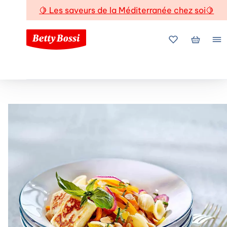
🍋
Les saveurs de la Méditerranée chez soi
🍋
Mes favoris
Mon pani
Me