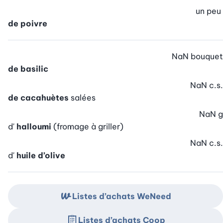
un peu
de poivre
NaN
bouquet
de basilic
NaN
c.s.
de cacahuètes
salées
NaN
g
d'
halloumi
(fromage à griller)
NaN
c.s.
d'
huile d’olive
Listes d’achats WeNeed
Listes d’achats Coop