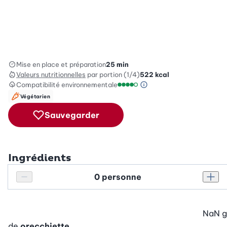
Mise en place et préparation
25 min
Valeurs nutritionnelles
par portion (1/4)
522
kcal
Compatibilité environnementale
Information sur l’éc
Échelle de compatibilité enviro
Végétarien
Sauvegarder
Ingrédients
Personnes
Réduire le nombre de personnes
Augm
NaN
g
de
orecchiette