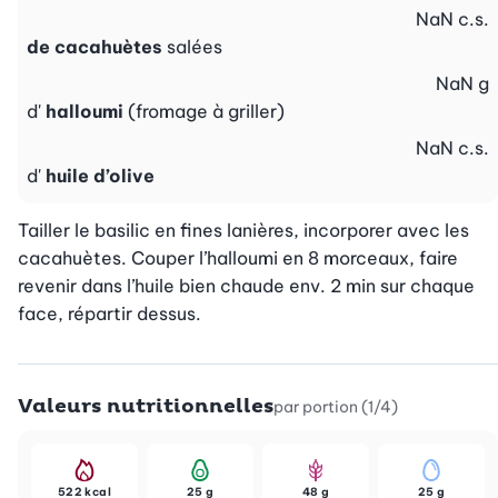
NaN
c.s.
de cacahuètes
salées
NaN
g
d'
halloumi
(fromage à griller)
NaN
c.s.
d'
huile d’olive
Tailler le basilic en fines lanières, incorporer avec les 
cacahuètes. Couper l’halloumi en 8 morceaux, faire 
revenir dans l’huile bien chaude env. 2 min sur chaque 
face, répartir dessus.
Valeurs nutritionnelles
par portion (1/4)
522 kcal
25 g
48 g
25 g