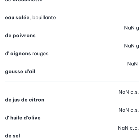
eau salée
, bouillante
NaN
g
de poivrons
NaN
g
d'
oignons
rouges
NaN
gousse d’ail
NaN
c.s.
de jus de citron
NaN
c.s.
d'
huile d’olive
NaN
c.c.
de sel