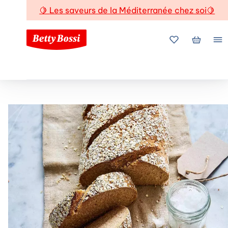
🍋
Les saveurs de la Méditerranée chez soi
🍋
Mes favoris
Mon pani
Me