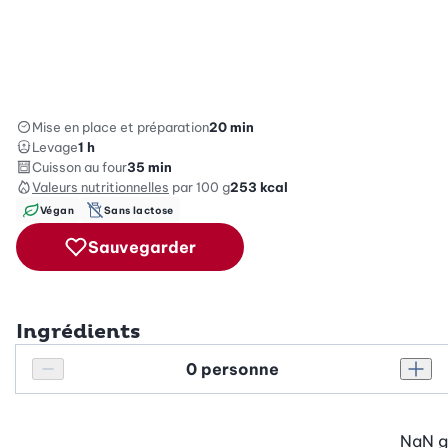
Mise en place et préparation
20 min
Levage
1 h
Cuisson au four
35 min
Valeurs nutritionnelles
par 100 g
253
kcal
Végan
Sans lactose
Sauvegarder
Ingrédients
Personnes
Réduire le nombre de personnes
Augm
NaN
g