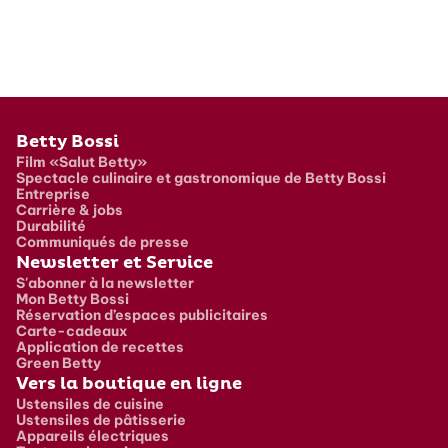
Pied de page
Betty Bossi
Film «Salut Betty»
Spectacle culinaire et gastronomique de Betty Bossi
Entreprise
Carrière & jobs
Durabilité
Communiqués de presse
Newsletter et Service
S'abonner à la newsletter
Mon Betty Bossi
Réservation d’espaces publicitaires
Carte-cadeaux
Application de recettes
Green Betty
Vers la boutique en ligne
Ustensiles de cuisine
Ustensiles de pâtisserie
Appareils électriques