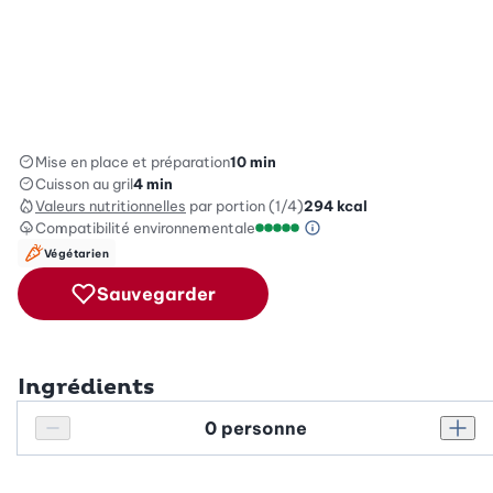
Mise en place et préparation
10 min
Cuisson au gril
4 min
Valeurs nutritionnelles
par portion (1/4)
294
kcal
Compatibilité environnementale
Information sur l’éc
Échelle de compatibilité enviro
Végétarien
Sauvegarder
Ingrédients
Personnes
Réduire le nombre de personnes
Augm