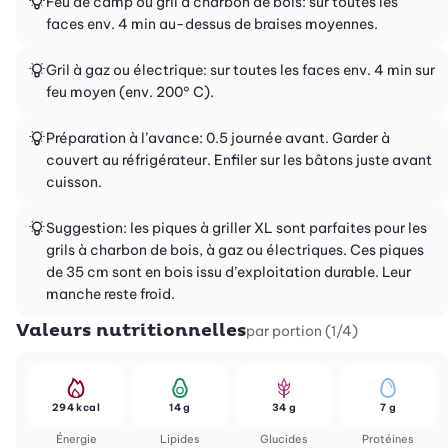
Feu de camp ou gril à charbon de bois: sur toutes les
faces env. 4 min au-dessus de braises moyennes.
Gril à gaz ou électrique: sur toutes les faces env. 4 min sur
feu moyen (env. 200° C).
Préparation à l’avance: 0.5 journée avant. Garder à
couvert au réfrigérateur. Enfiler sur les bâtons juste avant
cuisson.
Suggestion: les piques à griller XL sont parfaites pour les
grils à charbon de bois, à gaz ou électriques. Ces piques
de 35 cm sont en bois issu d’exploitation durable. Leur
manche reste froid.
Valeurs nutritionnelles
par portion (1/4)
294 kcal
14 g
34 g
7 g
Énergie
Lipides
Glucides
Protéines