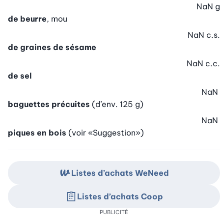
NaN
g
de beurre
, mou
NaN
c.s.
de graines de sésame
NaN
c.c.
de sel
NaN
baguettes précuites
(d’env. 125 g)
NaN
piques en bois
(voir «Suggestion»)
Listes d’achats WeNeed
Listes d’achats Coop
PUBLICITÉ