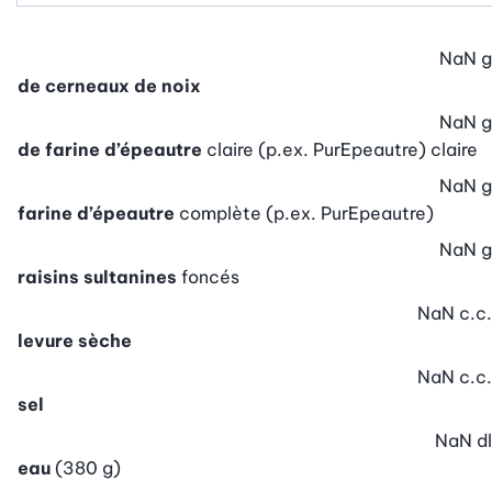
NaN
g
de cerneaux de noix
NaN
g
de farine d’épeautre
claire (p.ex. PurEpeautre) claire
NaN
g
farine d’épeautre
complète (p.ex. PurEpeautre)
NaN
g
raisins sultanines
foncés
NaN
c.c.
levure sèche
NaN
c.c.
sel
NaN
dl
eau
(380 g)