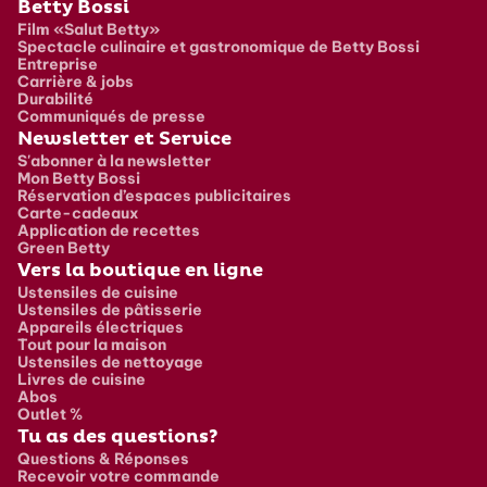
Pied de page
Betty Bossi
Film «Salut Betty»
Spectacle culinaire et gastronomique de Betty Bossi
Entreprise
Carrière & jobs
Durabilité
Communiqués de presse
Newsletter et Service
S'abonner à la newsletter
Mon Betty Bossi
Réservation d’espaces publicitaires
Carte-cadeaux
Application de recettes
Green Betty
Vers la boutique en ligne
Ustensiles de cuisine
Ustensiles de pâtisserie
Appareils électriques
Tout pour la maison
Ustensiles de nettoyage
Livres de cuisine
Abos
Outlet %
Tu as des questions?
Questions & Réponses
Recevoir votre commande