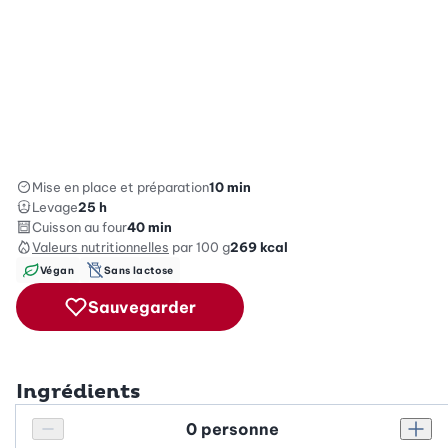
Mise en place et préparation
10 min
Levage
25 h
Cuisson au four
40 min
Valeurs nutritionnelles
par 100 g
269
kcal
Végan
Sans lactose
Sauvegarder
Ingrédients
Personnes
Réduire le nombre de personnes
Augm