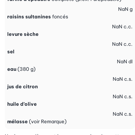
NaN
g
raisins sultanines
foncés
NaN
c.c.
levure sèche
NaN
c.c.
sel
NaN
dl
eau
(380 g)
NaN
c.s.
jus de citron
NaN
c.s.
huile d’olive
NaN
c.s.
mélasse
(voir Remarque)