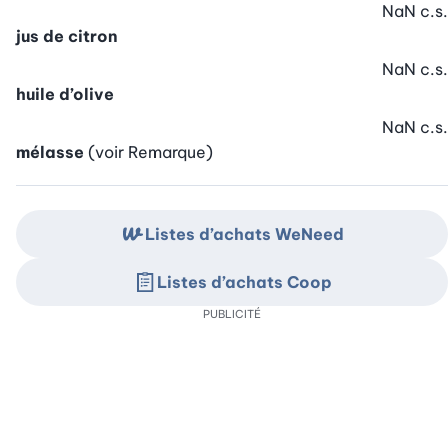
NaN
c.s.
jus de citron
NaN
c.s.
huile d’olive
NaN
c.s.
mélasse
(voir Remarque)
Listes d’achats WeNeed
Listes d’achats Coop
PUBLICITÉ