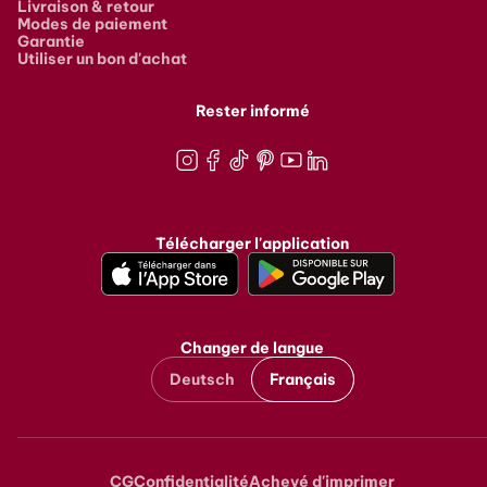
Livraison & retour
Modes de paiement
Garantie
Utiliser un bon d'achat
Rester informé
Instagram
Facebook
TikTok
Pinterest
Youtube
LinkedIn
Télécharger l'application
Changer de langue
Deutsch
Français
CG
Confidentialité
Achevé d'imprimer
Metanavigation