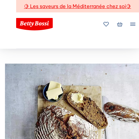
🍋
Les saveurs de la Méditerranée chez soi
🍋
Mes favoris
Mon pani
Me