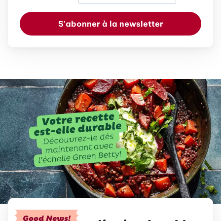
S'abonner à la newsletter
Good News!