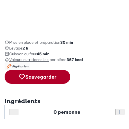
Mise en place et préparation
30 min
Levage
2 h
Cuisson au four
45 min
Valeurs nutritionnelles
par pièce
357
kcal
Végétarien
Sauvegarder
Ingrédients
Personnes
Réduire le nombre de personnes
Augm