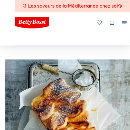
🍋
Les saveurs de la Méditerranée chez soi
🍋
Mes favoris
Mon pani
Me