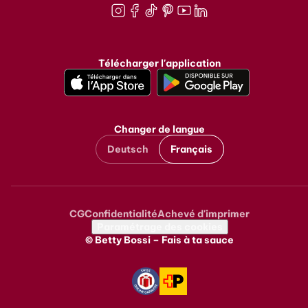
Instagram
Facebook
TikTok
Pinterest
Youtube
LinkedIn
Télécharger l'application
Changer de langue
Deutsch
Français
CG
Confidentialité
Achevé d'imprimer
Metanavigation
Paramétrage des cookies
© Betty Bossi – Fais à ta sauce