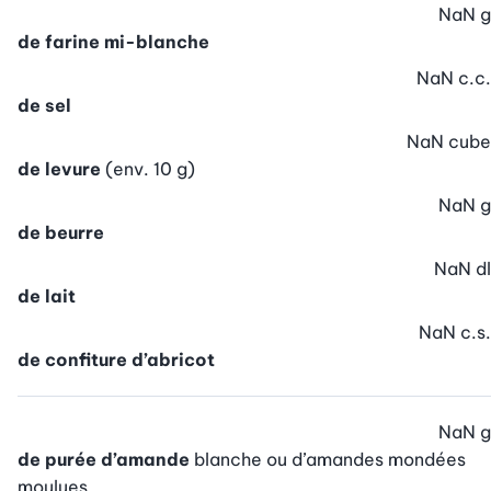
NaN
g
de farine mi-blanche
NaN
c.c.
de sel
NaN
cube
de levure
(env. 10 g)
NaN
g
de beurre
NaN
dl
de lait
NaN
c.s.
de confiture d’abricot
NaN
g
de purée d’amande
blanche ou d’amandes mondées
moulues