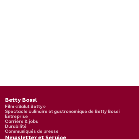
Pied de page
Betty Bossi
Film «Salut Betty»
Spectacle culinaire et gastronomique de Betty Bossi
Entreprise
Carrière & jobs
Durabilité
Communiqués de presse
Newsletter et Service