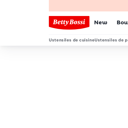
Menu pr
New
Bou
Ustensiles de cuisine
Ustensiles de p
Menu secondair