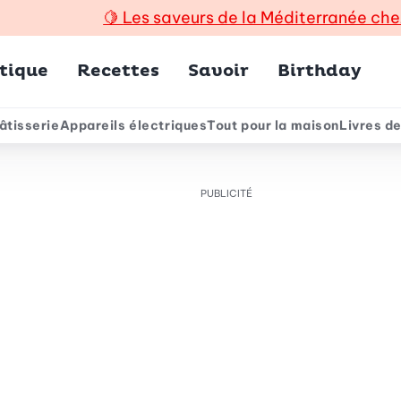
🍋
Les saveurs de la Méditerranée che
incipal
tique
Recettes
Savoir
Birthday
âtisserie
Appareils électriques
Tout pour la maison
Livres de
e
PUBLICITÉ