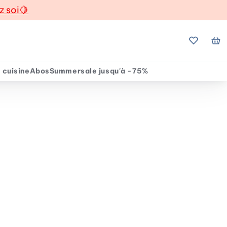
z soi
🍋
Mes favo
Mo
 cuisine
Abos
Summersale jusqu'à -75%