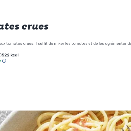
ates crues
x tomates crues. Il suffit de mixer les tomates et de les agrémenter de ju
)
522
kcal
Information sur l’échelle Green Betty
le de compatibilité environnementale: 4 sur 5