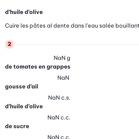
d’huile d’olive
Cuire les pâtes al dente dans l'eau salée bouillant
NaN
g
de tomates en grappes
NaN
gousse d’ail
NaN
c.s.
d’huile d’olive
NaN
c.c.
de sucre
NaN
c.c.