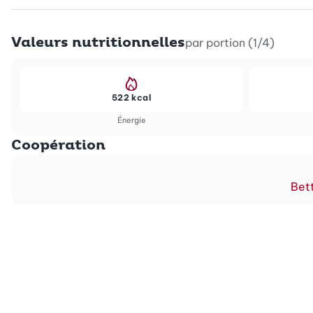
Valeurs nutritionnelles
par portion (1/4)
522 kcal
Énergie
Coopération
Bett