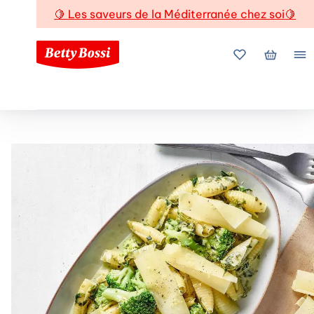
🍋
Les saveurs de la Méditerranée chez soi
🍋
Mes favoris
Mon pani
Me