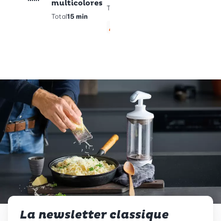
multicolores
Total
40
Total
15 min
min
Végétarien
Sans gluten
La newsletter classique