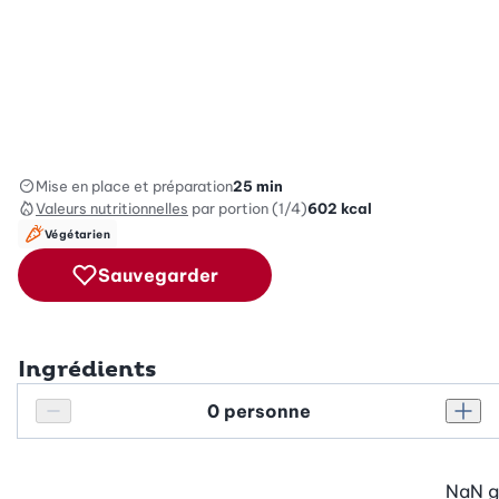
Mise en place et préparation
25 min
Valeurs nutritionnelles
par portion (1/4)
602
kcal
Végétarien
Sauvegarder
Ingrédients
Personnes
Réduire le nombre de personnes
Augm
NaN
g