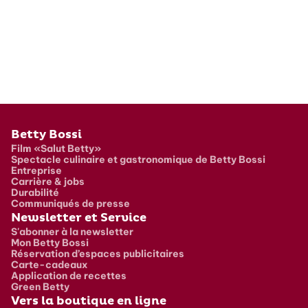
Pied de page
Betty Bossi
Film «Salut Betty»
Spectacle culinaire et gastronomique de Betty Bossi
Entreprise
Carrière & jobs
Durabilité
Communiqués de presse
Newsletter et Service
S'abonner à la newsletter
Mon Betty Bossi
Réservation d’espaces publicitaires
Carte-cadeaux
Application de recettes
Green Betty
Vers la boutique en ligne