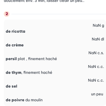
doucement env. 3 min, laisser tiédir un peu..
NaN
g
de ricotta
NaN
dl
de crème
NaN
c.s.
persil
plat , finement haché
NaN
c.c.
de thym
, finement haché
NaN
c.c.
de sel
un peu
de poivre
du moulin