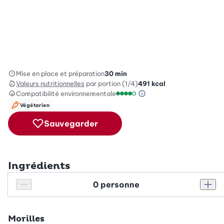
Mise en place et préparation
30 min
Valeurs nutritionnelles
par portion (1/4)
491
kcal
Compatibilité environnementale
Information sur l’éc
Échelle de compatibilité enviro
Végétarien
Sauvegarder
Ingrédients
Personnes
Réduire le nombre de personnes
Augm
Morilles