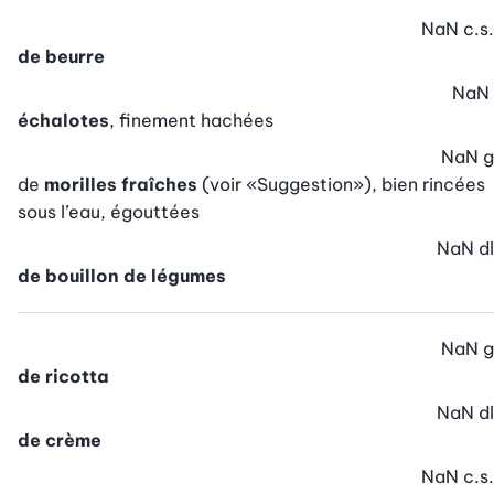
NaN
c.s.
de beurre
NaN
échalotes
, finement hachées
NaN
g
de
morilles fraîches
(voir «Suggestion»), bien rincées
sous l’eau, égouttées
NaN
dl
de bouillon de légumes
NaN
g
de ricotta
NaN
dl
de crème
NaN
c.s.