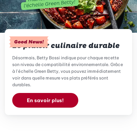
Good News!
Le plaisir culinaire durable
Désormais, Betty Bossi indique pour chaque recette
son niveau de compatibilité environnementale. Grâce
à l'échelle Green Betty, vous pouvez immédiatement
voir dans quelle mesure vos plats préférés sont
durables.
En savoir plus!