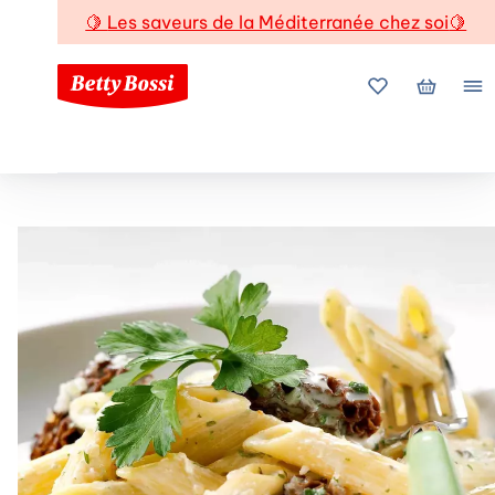
🍋
Les saveurs de la Méditerranée chez soi
🍋
Mes favoris
Mon pani
Me