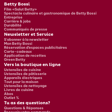
Pied de page
Betty Bossi
Film «Salut Betty»
Spectacle culinaire et gastronomique de Betty Bossi
Entreprise
Carrière & jobs
Durabilité
Communiqués de presse
Newsletter et Service
S'abonner à la newsletter
Mon Betty Bossi
Réservation d’espaces publicitaires
Carte-cadeaux
Application de recettes
Green Betty
Vers la boutique en ligne
Ustensiles de cuisine
Ustensiles de pâtisserie
Appareils électriques
Tout pour la maison
Ustensiles de nettoyage
Livres de cuisine
Abos
Outlet %
Tu as des questions?
Questions & Réponses
Recevoir votre commande