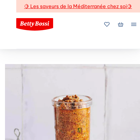
🍋
Les saveurs de la Méditerranée chez soi
🍋
Mes favoris
Mon pani
Me