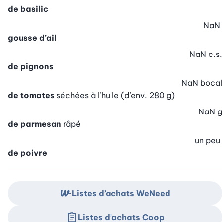
de basilic
NaN
gousse d’ail
NaN
c.s.
de pignons
NaN
bocal
de tomates
séchées à l’huile (d’env. 280 g)
NaN
g
de parmesan
râpé
un peu
de poivre
Listes d’achats WeNeed
Listes d’achats Coop