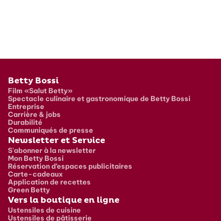
Pied de page
Betty Bossi
Film «Salut Betty»
Spectacle culinaire et gastronomique de Betty Bossi
Entreprise
Carrière & jobs
Durabilité
Communiqués de presse
Newsletter et Service
S'abonner à la newsletter
Mon Betty Bossi
Réservation d’espaces publicitaires
Carte-cadeaux
Application de recettes
Green Betty
Vers la boutique en ligne
Ustensiles de cuisine
Ustensiles de pâtisserie