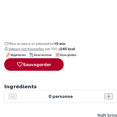
Mise en place et préparation
15 min
Valeurs nutritionnelles
par 100 g
245
kcal
Végétarien
Sans lactose
Sans gluten
Sauvegarder
Ingrédients
Personnes
Réduire le nombre de personnes
Augm
NaN
brins