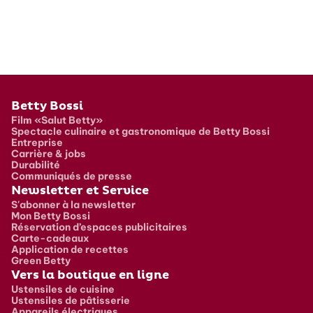
Pied de page
Betty Bossi
Film «Salut Betty»
Spectacle culinaire et gastronomique de Betty Bossi
Entreprise
Carrière & jobs
Durabilité
Communiqués de presse
Newsletter et Service
S'abonner à la newsletter
Mon Betty Bossi
Réservation d’espaces publicitaires
Carte-cadeaux
Application de recettes
Green Betty
Vers la boutique en ligne
Ustensiles de cuisine
Ustensiles de pâtisserie
Appareils électriques