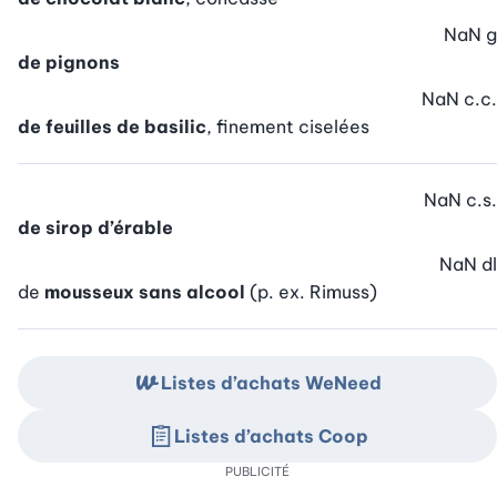
NaN
g
de pignons
NaN
c.c.
de feuilles de basilic
, finement ciselées
NaN
c.s.
de sirop d’érable
NaN
dl
de
mousseux sans alcool
(p. ex. Rimuss)
Listes d’achats WeNeed
Listes d’achats Coop
PUBLICITÉ