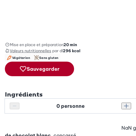
Mise en place et préparation
20 min
Valeurs nutritionnelles
par dl
296
kcal
Végétarien
Sans gluten
Sauvegarder
Ingrédients
Personnes
Réduire le nombre de personnes
Augm
NaN
g
de chocolat blanc
, concassé