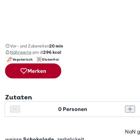
Vor- und Zubereiten
20 min
Nährwerte
pro dl
296
kcal
Vegetarisch
Glutenfrei
Merken
Zutaten
Personenanzahl
Personenanzahl verringern
Pers
NaN
g
weisse
Schokolade
, zerbröckelt