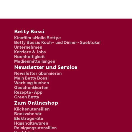
Fusszeile
Betty Bossi
Kinofilm «Hallo Betty»
Betty Bossis Koch- und Dinner-Spektakel
Unternehmen
Karriere & Jobs
Nachhaltigkeit
Medienmitteilungen
Newsletter und Service
Newsletter abonnieren
Mein Betty Bossi
Werbung buchen
Geschenkkarten
Rezepte-App
Green Betty
Zum Onlineshop
Küchenutensilien
Backzubehör
Elektrogeräte
Haushaltswaren
Reinigungsutensilien