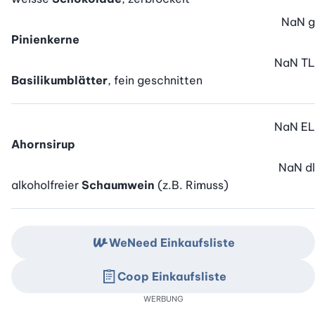
NaN
g
Pinienkerne
NaN
TL
Basilikumblätter
, fein geschnitten
NaN
EL
Ahornsirup
NaN
dl
alkoholfreier
Schaumwein
(z.B. Rimuss)
WeNeed Einkaufsliste
Coop Einkaufsliste
WERBUNG