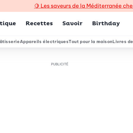
🍋
Les saveurs de la Méditerranée che
incipal
tique
Recettes
Savoir
Birthday
âtisserie
Appareils électriques
Tout pour la maison
Livres de
e
PUBLICITÉ