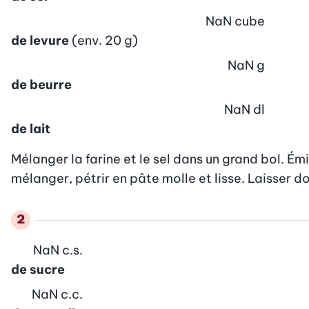
NaN
cube
de levure
(env. 20 g)
NaN
g
de beurre
NaN
dl
de lait
Mélanger la farine et le sel dans un grand bol. Émi
mélanger, pétrir en pâte molle et lisse. Laisser 
NaN
c.s.
de sucre
NaN
c.c.