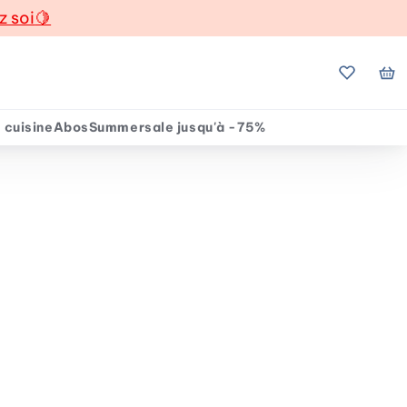
z soi
🍋
Mes favo
Mo
 cuisine
Abos
Summersale jusqu'à -75%