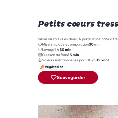
Petits cœurs tres
Sucré ou salé? Les deux! À partir d’une pâte à tr
Mise en place et préparation
30 min
Levage
1 h 30 min
Cuisson au four
35 min
Valeurs nutritionnelles
par 100 g
319
kcal
Végétarien
Sauvegarder