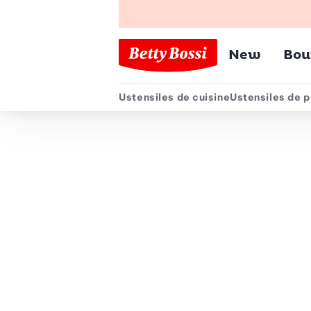
Menu pr
New
Bou
Ustensiles de cuisine
Ustensiles de p
Menu secondair