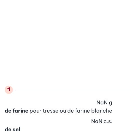
NaN
g
de farine
pour tresse ou de farine blanche
NaN
c.s.
de sel