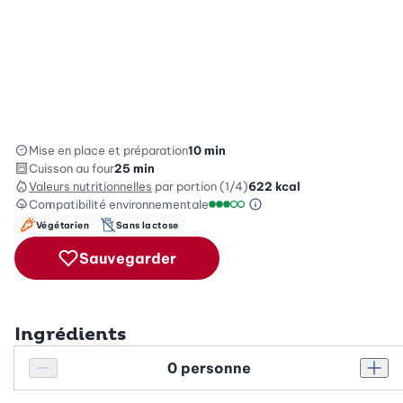
Mise en place et préparation
10 min
Cuisson au four
25 min
Valeurs nutritionnelles
par portion (1/4)
622
kcal
Compatibilité environnementale
Information sur l’éc
Échelle de compatibilité enviro
Végétarien
Sans lactose
Sauvegarder
Ingrédients
Personnes
Réduire le nombre de personnes
Augm