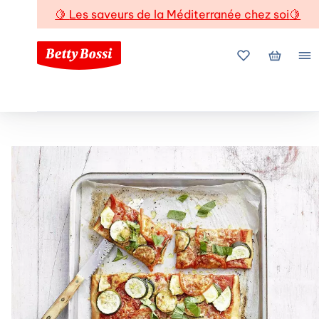
🍋
Les saveurs de la Méditerranée chez soi
🍋
Mes favoris
Mon pani
Me