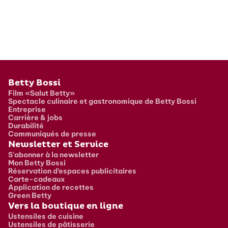
Pied de page
Betty Bossi
Film «Salut Betty»
Spectacle culinaire et gastronomique de Betty Bossi
Entreprise
Carrière & jobs
Durabilité
Communiqués de presse
Newsletter et Service
S'abonner à la newsletter
Mon Betty Bossi
Réservation d’espaces publicitaires
Carte-cadeaux
Application de recettes
Green Betty
Vers la boutique en ligne
Ustensiles de cuisine
Ustensiles de pâtisserie