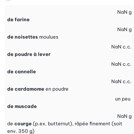
NaN
g
de farine
NaN
g
de noisettes
moulues
NaN
c.c.
de poudre à lever
NaN
c.c.
de cannelle
NaN
c.c.
de cardamome
en poudre
un peu
de muscade
NaN
g
de
courge
(p.ex. butternut), râpée finement (soit
env. 350 g)