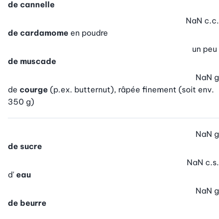
de cannelle
NaN
c.c.
de cardamome
en poudre
un peu
de muscade
NaN
g
de
courge
(p.ex. butternut), râpée finement (soit env.
350 g)
NaN
g
de sucre
NaN
c.s.
d'
eau
NaN
g
de beurre