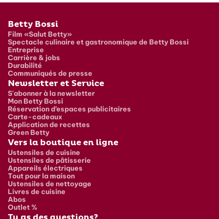
Pied de page
Betty Bossi
Film «Salut Betty»
Spectacle culinaire et gastronomique de Betty Bossi
Entreprise
Carrière & jobs
Durabilité
Communiqués de presse
Newsletter et Service
S'abonner à la newsletter
Mon Betty Bossi
Réservation d’espaces publicitaires
Carte-cadeaux
Application de recettes
Green Betty
Vers la boutique en ligne
Ustensiles de cuisine
Ustensiles de pâtisserie
Appareils électriques
Tout pour la maison
Ustensiles de nettoyage
Livres de cuisine
Abos
Outlet %
Tu as des questions?