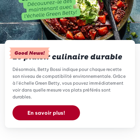
Good News!
Le plaisir culinaire durable
Désormais, Betty Bossi indique pour chaque recette
son niveau de compatibilité environnementale. Grâce
à l'échelle Green Betty, vous pouvez immédiatement
voir dans quelle mesure vos plats préférés sont
durables.
En savoir plus!