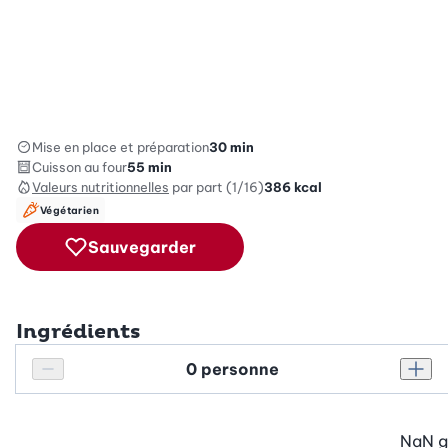
Mise en place et préparation
30 min
Cuisson au four
55 min
Valeurs nutritionnelles
par part (1/16)
386
kcal
Végétarien
Sauvegarder
Ingrédients
Personnes
Réduire le nombre de personnes
Augm
NaN
g