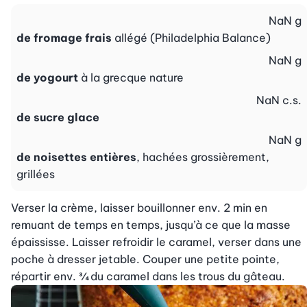
NaN
g
de fromage frais
allégé (Philadelphia Balance)
NaN
g
de yogourt
à la grecque nature
NaN
c.s.
de sucre glace
NaN
g
de noisettes entières
, hachées grossièrement,
grillées
Verser la crème, laisser bouillonner env. 2 min en 
remuant de temps en temps, jusqu’à ce que la masse 
épaississe. Laisser refroidir le caramel, verser dans une 
poche à dresser jetable. Couper une petite pointe, 
répartir env. ¾ du caramel dans les trous du gâteau.