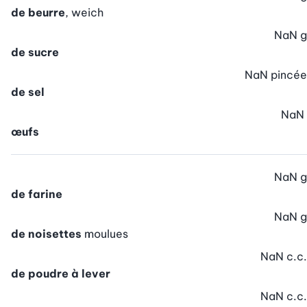
de beurre
, weich
NaN
g
de sucre
NaN
pincée
de sel
NaN
œufs
NaN
g
de farine
NaN
g
de noisettes
moulues
NaN
c.c.
de poudre à lever
NaN
c.c.