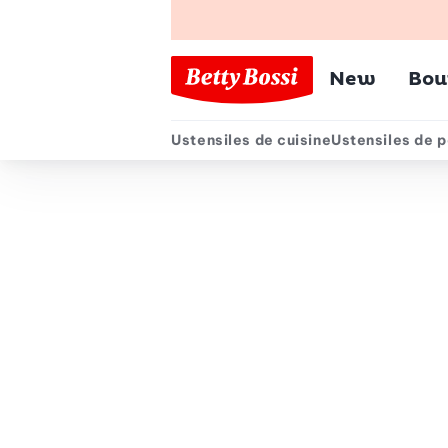
Menu pr
New
Bou
Ustensiles de cuisine
Ustensiles de p
Menu secondair