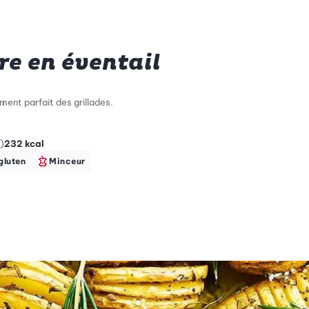
e en éventail
ment parfait des grillades.
)
232
kcal
gluten
Minceur