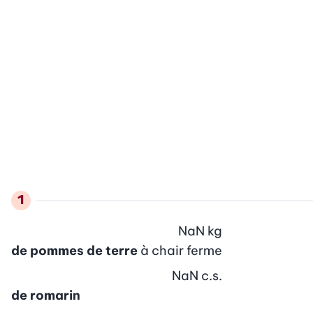
NaN
kg
de pommes de terre
à chair ferme
NaN
c.s.
de romarin