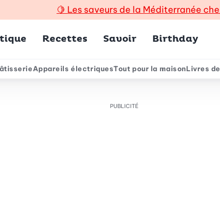
🍋
Les saveurs de la Méditerranée che
incipal
tique
Recettes
Savoir
Birthday
âtisserie
Appareils électriques
Tout pour la maison
Livres de
e
PUBLICITÉ