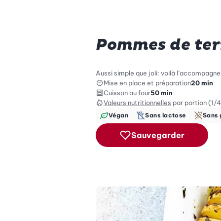
Pommes de terr
Aussi simple que joli: voilà l’accompagne
Mise en place et préparation
20 min
Cuisson au four
50 min
Valeurs nutritionnelles
par portion (1/4
Végan
Sans lactose
Sans 
Sauvegarder