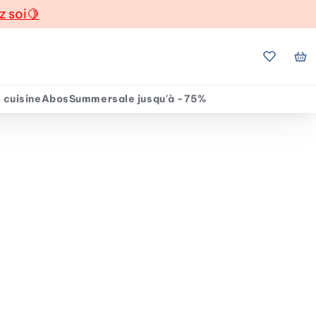
z soi
🍋
Mes favo
Mo
 cuisine
Abos
Summersale jusqu'à -75%