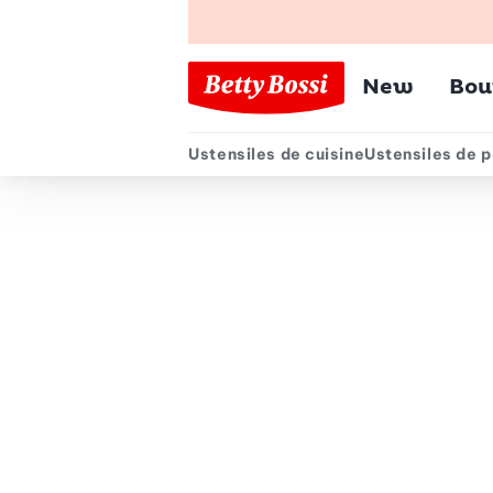
Menu pr
New
Bou
Ustensiles de cuisine
Ustensiles de p
Menu secondair