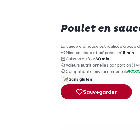
Poulet en sauc
La sauce crémeuse est réalisée à base de
Mise en place et préparation
15 min
Cuisson au four
30 min
Valeurs nutritionnelles
par portion (1/4
Compatibilité environnementale
Échel
Sans gluten
Sauvegarder