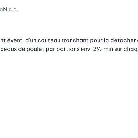
aN
c.c.
nt évent. d’un couteau tranchant pour la détacher de
orceaux de poulet par portions env. 2½  min sur chaq
l
.
g