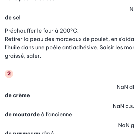
N
de sel
Préchauffer le four à 200°C.

Retirer la peau des morceaux de poulet, en s’aida
l’huile dans une poêle antiadhésive. Saisir les m
graissé, saler.
NaN
d
de crème
NaN
c.s
de moutarde
à l’ancienne
NaN
de parmesan
râpé