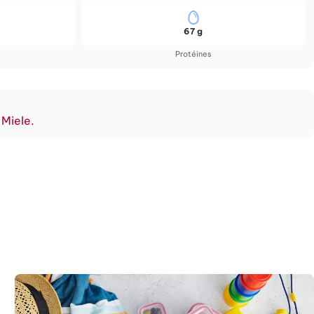
67 g
Protéines
 Miele.