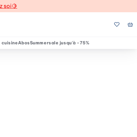
z soi
🍋
Mes favo
Mo
 cuisine
Abos
Summersale jusqu'à -75%