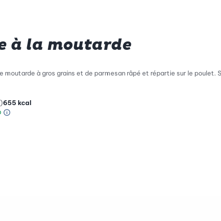
e à la moutarde
 moutarde à gros grains et de parmesan râpé et répartie sur le poulet. S
)
655
kcal
Information sur l’échelle Green Betty
le de compatibilité environnementale: 1 sur 5