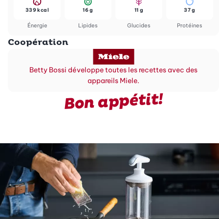
339 kcal
16 g
11 g
37 g
Énergie
Lipides
Glucides
Protéines
Coopération
Betty Bossi développe toutes les recettes avec des
appareils Miele.
Bon appétit!