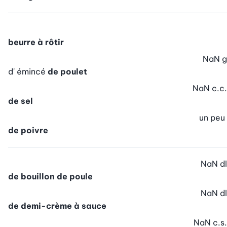
beurre à rôtir
NaN
g
d' émincé
de poulet
NaN
c.c.
de sel
un peu
de poivre
NaN
dl
de bouillon de poule
NaN
dl
de demi-crème à sauce
NaN
c.s.