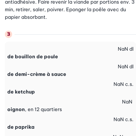
antiadhésive. Faire revenir la viande par portions env. 3 
min, retirer, saler, poivrer. Eponger la poêle avec du 
papier absorbant.
NaN
dl
de bouillon de poule
NaN
dl
de demi-crème à sauce
NaN
c.s.
de ketchup
NaN
oignon
, en 12 quartiers
NaN
c.s.
de paprika