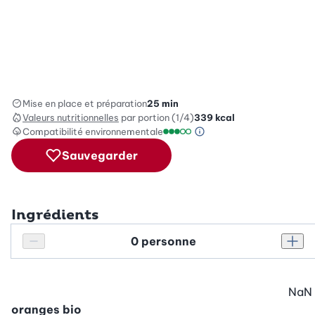
Mise en place et préparation
25 min
Valeurs nutritionnelles
par portion (1/4)
339
kcal
Compatibilité environnementale
Information sur l’éc
Échelle de compatibilité enviro
Sauvegarder
Ingrédients
Personnes
Réduire le nombre de personnes
Augm
NaN
oranges bio