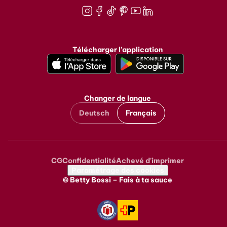
Instagram
Facebook
TikTok
Pinterest
Youtube
LinkedIn
Télécharger l'application
Changer de langue
Deutsch
Français
CG
Confidentialité
Achevé d'imprimer
Metanavigation
Paramétrage des cookies
© Betty Bossi – Fais à ta sauce