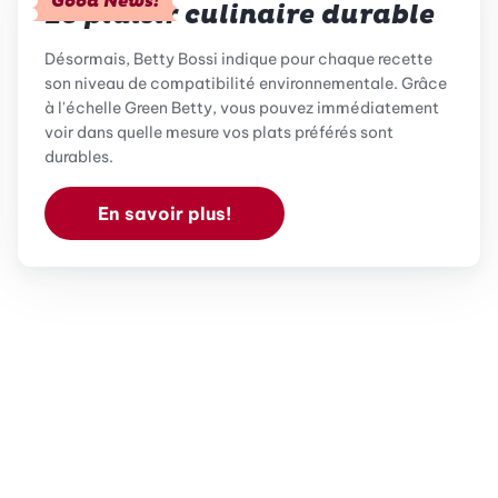
Good News!
Le plaisir culinaire durable
Désormais, Betty Bossi indique pour chaque recette
son niveau de compatibilité environnementale. Grâce
à l'échelle Green Betty, vous pouvez immédiatement
voir dans quelle mesure vos plats préférés sont
durables.
En savoir plus!