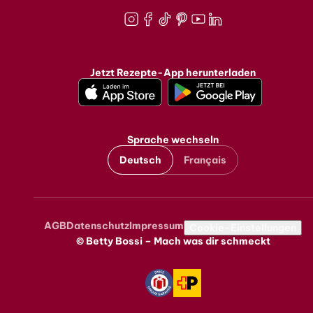
Instagram
Facebook
TikTok
Pinterest
Youtube
LinkedIn
Jetzt Rezepte-App herunterladen
Sprache wechseln
Deutsch
Français
AGB
Datenschutz
Impressum
Metanavigation
Cookie-Einstellungen
© Betty Bossi – Mach was dir schmeckt