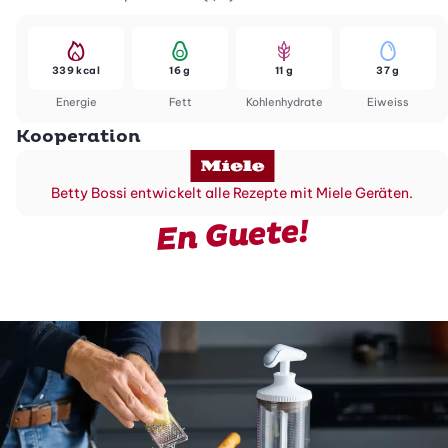
339 kcal
16 g
11 g
37 g
Energie
Fett
Kohlenhydrate
Eiweiss
Kooperation
Betty Bossi entwickelt alle Rezepte mit Miele Geräten.
En Guete!