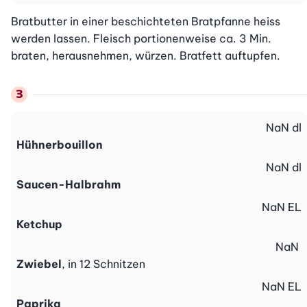
Bratbutter in einer beschichteten Bratpfanne heiss 
werden lassen. Fleisch portionenweise ca. 3 Min. 
braten, herausnehmen, würzen. Bratfett auftupfen.
NaN
dl
Hühnerbouillon
NaN
dl
Saucen-Halbrahm
NaN
EL
Ketchup
NaN
Zwiebel
, in 12 Schnitzen
NaN
EL
Paprika