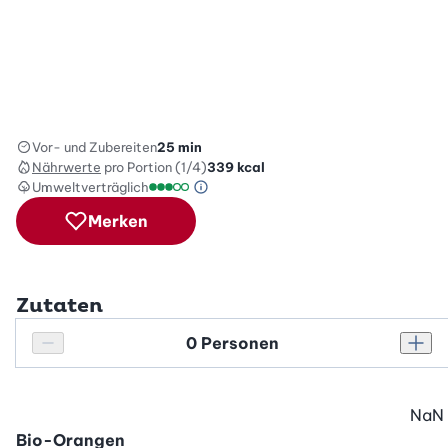
Vor- und Zubereiten
25 min
Nährwerte
pro Portion (1/4)
339
kcal
Umweltverträglich
Green Betty Skala Info
Umweltverträglichkeitsskala: 3 von 5
Merken
Zutaten
Personenanzahl
Personenanzahl verringern
Pers
NaN
Bio-Orangen