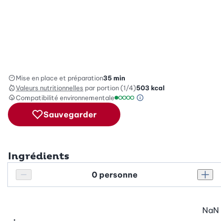
Mise en place et préparation
35 min
Valeurs nutritionnelles
par portion (1/4)
503
kcal
Compatibilité environnementale
Information sur l’éc
Échelle de compatibilité environ
Sauvegarder
Ingrédients
Personnes
Réduire le nombre de personnes
Augm
NaN