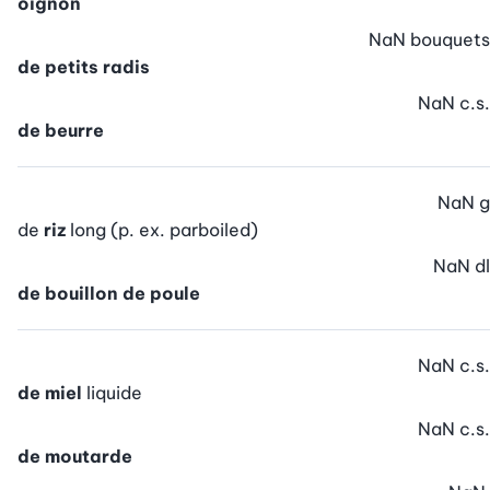
oignon
NaN
bouquets
de petits radis
NaN
c.s.
de beurre
NaN
g
de
riz
long (p. ex. parboiled)
NaN
dl
de bouillon de poule
NaN
c.s.
de miel
liquide
NaN
c.s.
de moutarde