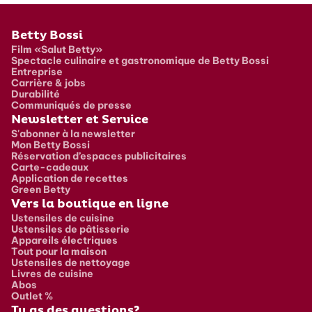
Pied de page
Betty Bossi
Film «Salut Betty»
Spectacle culinaire et gastronomique de Betty Bossi
Entreprise
Carrière & jobs
Durabilité
Communiqués de presse
Newsletter et Service
S'abonner à la newsletter
Mon Betty Bossi
Réservation d’espaces publicitaires
Carte-cadeaux
Application de recettes
Green Betty
Vers la boutique en ligne
Ustensiles de cuisine
Ustensiles de pâtisserie
Appareils électriques
Tout pour la maison
Ustensiles de nettoyage
Livres de cuisine
Abos
Outlet %
Tu as des questions?