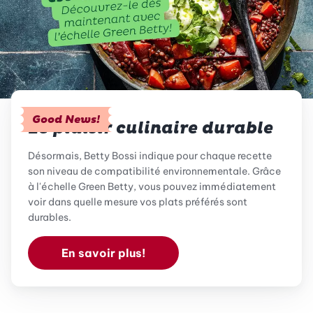
Good News!
Le plaisir culinaire durable
Désormais, Betty Bossi indique pour chaque recette
son niveau de compatibilité environnementale. Grâce
à l'échelle Green Betty, vous pouvez immédiatement
voir dans quelle mesure vos plats préférés sont
durables.
En savoir plus!