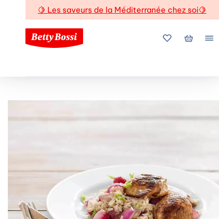
🍋
Les saveurs de la Méditerranée chez soi
🍋
Mes favoris
Mon pani
Me