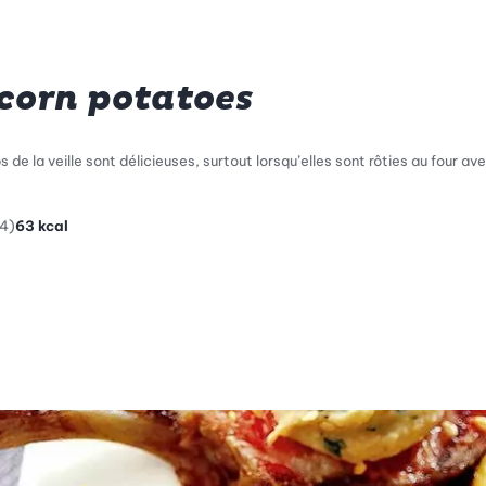
corn potatoes
e la veille sont délicieuses, surtout lorsqu’elles sont rôties au four av
24)
63
kcal