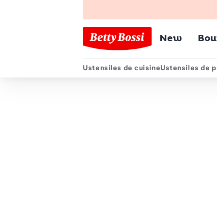
Menu pr
New
Bou
Ustensiles de cuisine
Ustensiles de p
Menu secondair