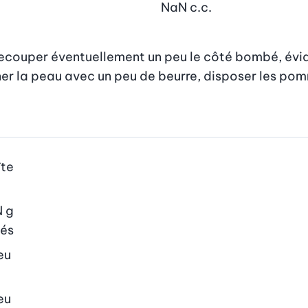
NaN
c.c.
ecouper éventuellement un peu le côté bombé, évide
r la peau avec un peu de beurre, disposer les pomm
îte
N
g
dés
eu
eu