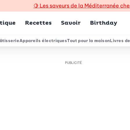
🍋
Les saveurs de la Méditerranée che
incipal
tique
Recettes
Savoir
Birthday
âtisserie
Appareils électriques
Tout pour la maison
Livres de
e
PUBLICITÉ