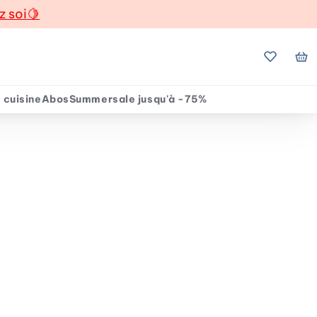
z soi
🍋
Mes favo
Mo
 cuisine
Abos
Summersale jusqu'à -75%