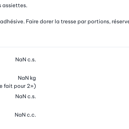
 assiettes.

adhésive. Faire dorer la tresse par portions, réserv
NaN
c.s.
NaN
kg
e fait pour 2»)
NaN
c.s.
NaN
c.c.