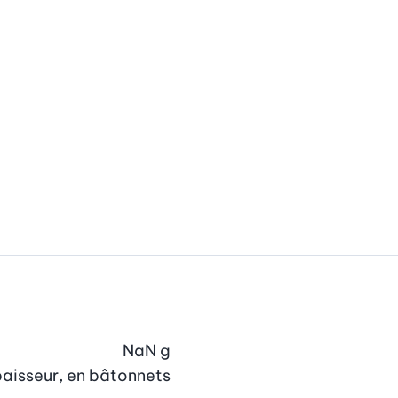
NaN
g
épaisseur, en bâtonnets