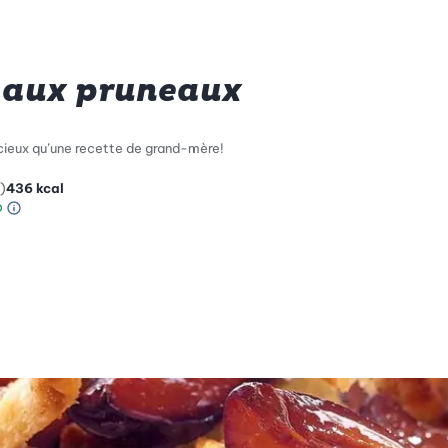
e aux pruneaux
icieux qu’une recette de grand-mère!
)
436
kcal
Information sur l’échelle Green Betty
le de compatibilité environnementale: 4 sur 5