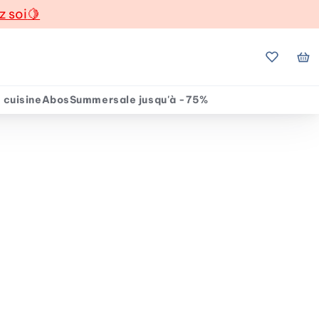
z soi
🍋
Mes favo
Mo
 cuisine
Abos
Summersale jusqu'à -75%