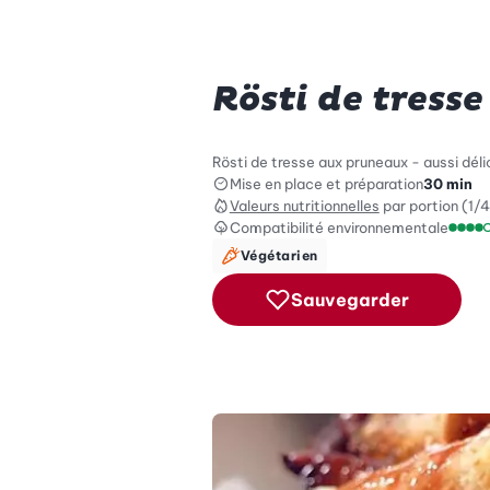
Rösti de tress
Rösti de tresse aux pruneaux - aussi dél
Mise en place et préparation
30 min
Valeurs nutritionnelles
par portion (1/4
Compatibilité environnementale
Échel
Végétarien
Sauvegarder