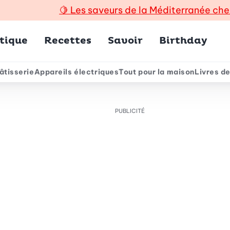
🍋
Les saveurs de la Méditerranée che
incipal
tique
Recettes
Savoir
Birthday
âtisserie
Appareils électriques
Tout pour la maison
Livres de
e
PUBLICITÉ