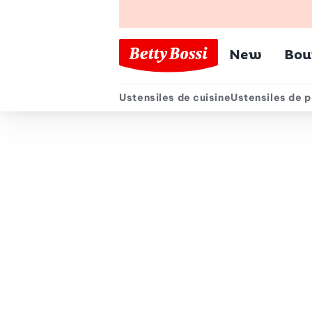
Menu pr
New
Bou
Ustensiles de cuisine
Ustensiles de p
Menu secondair