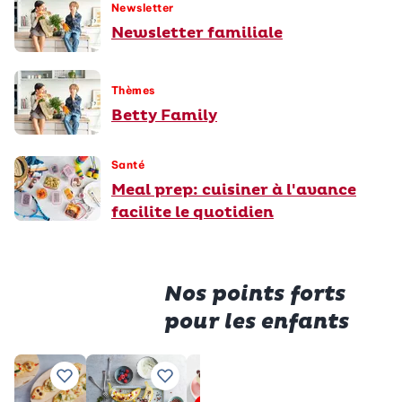
Newsletter
Newsletter familiale
Thèmes
Betty Family
Santé
Meal prep: cuisiner à l'avance
facilite le quotidien
Nos points forts
pour les enfants
Premiu
Saucisses
Tranche
Ajouter à vos recettes préférées
Ajouter à vos recettes préférées
Ajouter à vos recettes pré
Ajouter à vos 
Aj
en cage
au lait