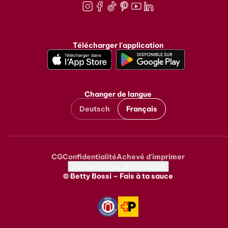
Instagram
Facebook
TikTok
Pinterest
Youtube
LinkedIn
Télécharger l'application
Changer de langue
Deutsch
Français
CG
Confidentialité
Achevé d'imprimer
Metanavigation
Paramétrage des cookies
© Betty Bossi – Fais à ta sauce