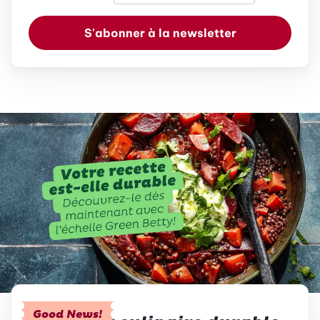
S'abonner à la newsletter
Good News!