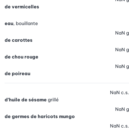
de vermicelles
eau
, bouillante
NaN
g
de carottes
NaN
g
de chou rouge
NaN
g
de poireau
NaN
c.s.
d’huile de sésame
grillé
NaN
g
de germes de haricots mungo
NaN
c.s.