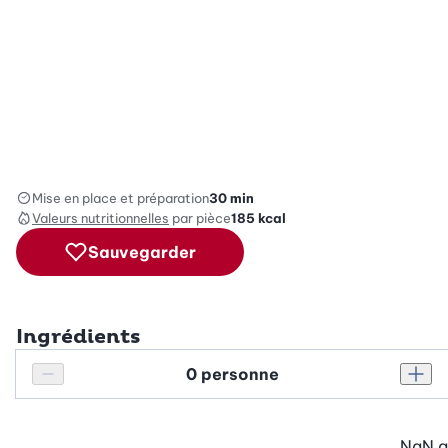
Mise en place et préparation
30 min
Valeurs nutritionnelles
par pièce
185
kcal
Sauvegarder
Ingrédients
Personnes
Réduire le nombre de personnes
Augm
NaN
g