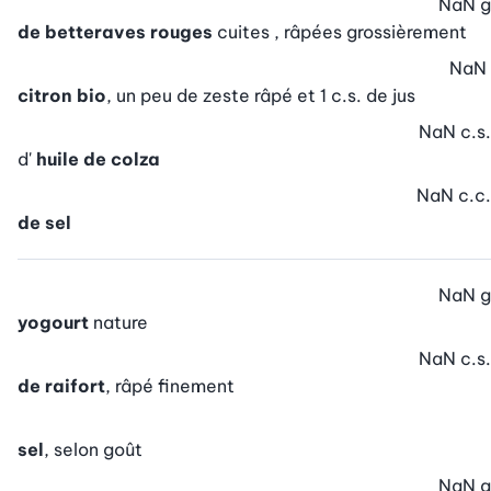
NaN
g
de betteraves rouges
cuites , râpées grossièrement
NaN
citron bio
, un peu de zeste râpé et 1 c.s. de jus
NaN
c.s.
d'
huile de colza
NaN
c.c.
de sel
NaN
g
yogourt
nature
NaN
c.s.
de raifort
, râpé finement
sel
, selon goût
NaN
g