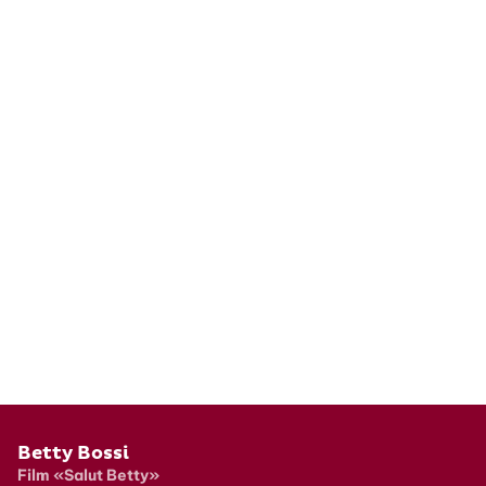
Pied de page
Betty Bossi
Film «Salut Betty»