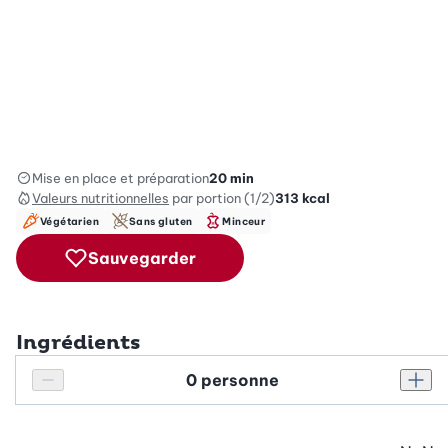
Mise en place et préparation
20 min
Valeurs nutritionnelles
par portion (1/2)
313
kcal
Végétarien
Sans gluten
Minceur
Sauvegarder
Ingrédients
Personnes
Réduire le nombre de personnes
Augm