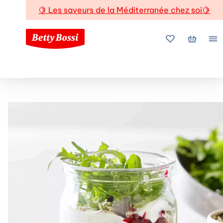
🍋
Les saveurs de la Méditerranée chez soi
🍋
Mes favoris
Mon pani
Me