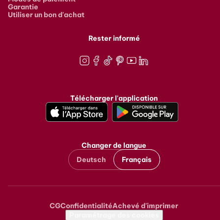
Garantie
Utiliser un bon d'achat
Rester informé
Instagram
Facebook
TikTok
Pinterest
Youtube
LinkedIn
Télécharger l'application
Changer de langue
Deutsch
Français
CG
Confidentialité
Achevé d'imprimer
Metanavigation
Paramétrage des cookies