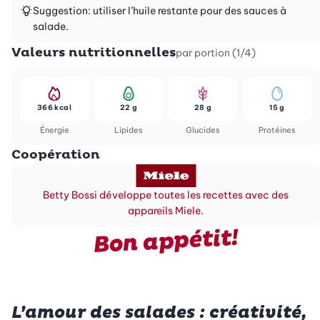
Suggestion: utiliser l’huile restante pour des sauces à
salade.
Valeurs nutritionnelles
par portion (1/4)
366 kcal
22 g
28 g
15 g
Énergie
Lipides
Glucides
Protéines
Coopération
Betty Bossi développe toutes les recettes avec des
appareils Miele.
Bon appétit!
L’amour des salades : créativité,