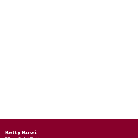
Pied de page
Betty Bossi