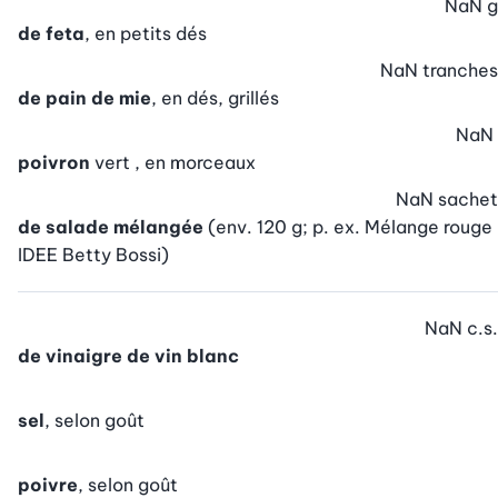
NaN
g
de feta
, en petits dés
NaN
tranches
de pain de mie
, en dés, grillés
NaN
poivron
vert , en morceaux
NaN
sachet
de salade mélangée
(env. 120 g; p. ex. Mélange rouge
IDEE Betty Bossi)
NaN
c.s.
de vinaigre de vin blanc
sel
, selon goût
poivre
, selon goût