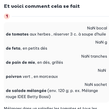
Et voici comment cela se fait
NaN
bocal
de tomates
aux herbes , réserver 3 c. à soupe d’huile
NaN
g
de feta
, en petits dés
NaN
tranches
de pain de mie
, en dés, grillés
NaN
poivron
vert , en morceaux
NaN
sachet
de salade mélangée
(env. 120 g; p. ex. Mélange
rouge IDEE Betty Bossi)
Mélanger dans un saladier les tomates et tous les 