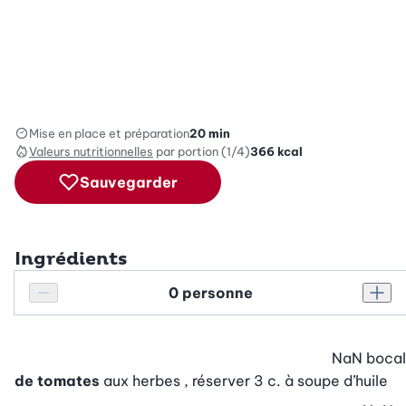
Mise en place et préparation
20 min
Valeurs nutritionnelles
par portion (1/4)
366
kcal
Sauvegarder
Ingrédients
Personnes
Réduire le nombre de personnes
Augm
NaN
bocal
de tomates
aux herbes , réserver 3 c. à soupe d’huile