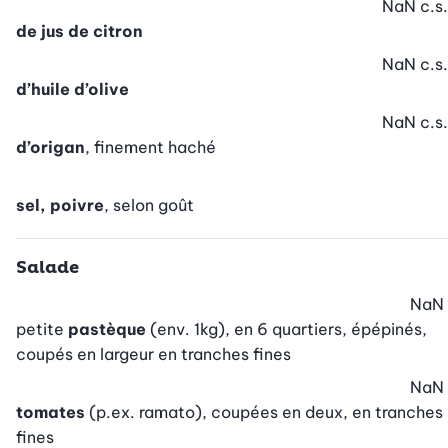
NaN
c.s.
de jus de citron
NaN
c.s.
d’huile d’olive
NaN
c.s.
d’origan
, finement haché
sel, poivre
, selon goût
Salade
NaN
petite
pastèque
(env. 1kg), en 6 quartiers, épépinés,
coupés en largeur en tranches fines
NaN
tomates
(p.ex. ramato), coupées en deux, en tranches
fines