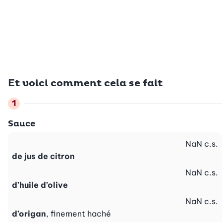
Et voici comment cela se fait
Sauce
NaN
c.s.
de jus de citron
NaN
c.s.
d’huile d’olive
NaN
c.s.
d’origan
, finement haché