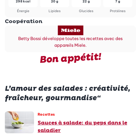
298 kcal
20 g
22 g
7 g
Énergie
Lipides
Glucides
Protéines
Coopération
Betty Bossi développe toutes les recettes avec des
appareils Miele.
Bon appétit!
L’amour des salades : créativité,
fraîcheur, gourmandise“
Recettes
Sauces à salade: du peps dans le
saladier