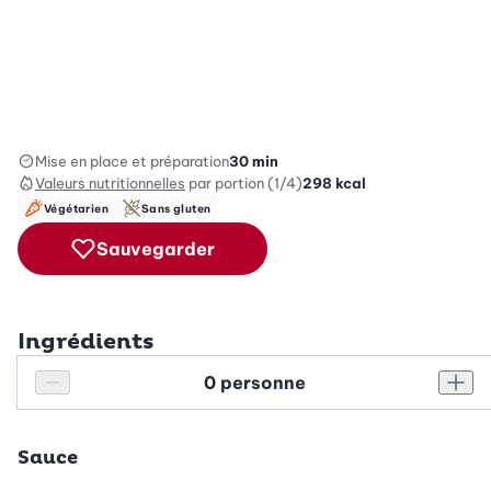
Mise en place et préparation
30 min
Valeurs nutritionnelles
par portion (1/4)
298
kcal
Végétarien
Sans gluten
Sauvegarder
Ingrédients
Personnes
Réduire le nombre de personnes
Augm
Sauce