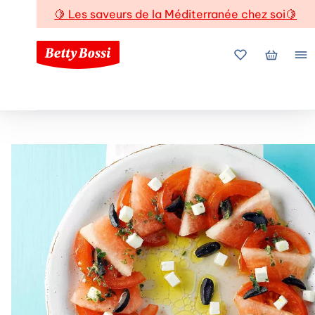
🍋
Les saveurs de la Méditerranée chez soi
🍋
Mes favoris
Mon pani
Me