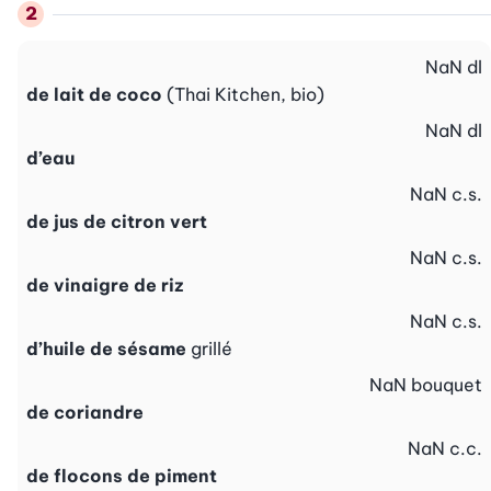
NaN
dl
de lait de coco
(Thai Kitchen, bio)
NaN
dl
d’eau
NaN
c.s.
de jus de citron vert
NaN
c.s.
de vinaigre de riz
NaN
c.s.
d’huile de sésame
grillé
NaN
bouquet
de coriandre
NaN
c.c.
de flocons de piment