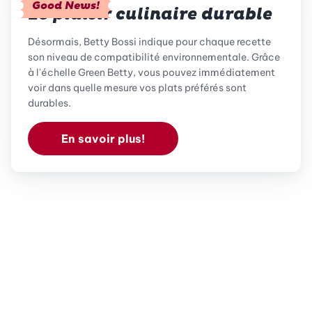
Good News!
Le plaisir culinaire durable
Désormais, Betty Bossi indique pour chaque recette
son niveau de compatibilité environnementale. Grâce
à l'échelle Green Betty, vous pouvez immédiatement
voir dans quelle mesure vos plats préférés sont
durables.
En savoir plus!