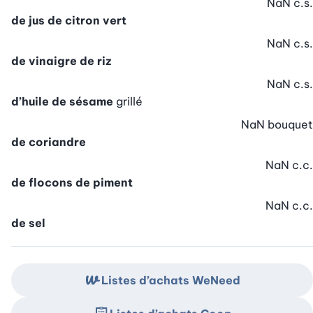
NaN
c.s.
de jus de citron vert
NaN
c.s.
de vinaigre de riz
NaN
c.s.
d’huile de sésame
grillé
NaN
bouquet
de coriandre
NaN
c.c.
de flocons de piment
NaN
c.c.
de sel
Listes d’achats WeNeed