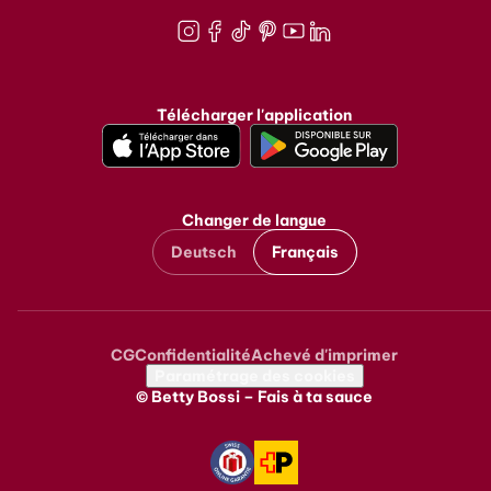
Instagram
Facebook
TikTok
Pinterest
Youtube
LinkedIn
Télécharger l'application
Changer de langue
Deutsch
Français
CG
Confidentialité
Achevé d'imprimer
Metanavigation
Paramétrage des cookies
© Betty Bossi – Fais à ta sauce