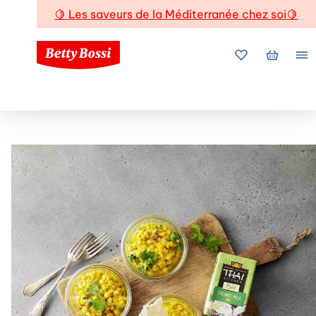
🍋
Les saveurs de la Méditerranée chez soi
🍋
Mes favoris
Mon pani
Me