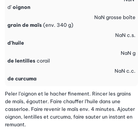
d’
oignon
NaN
grosse boîte
grain de maïs
(env. 340 g)
NaN
c.s.
d’huile
NaN
g
de lentilles
corail
NaN
c.c.
de curcuma
Peler l’oignon et le hacher finement. Rincer les grains 
de maïs, égoutter. Faire chauffer l’huile dans une  
casserloe. Faire revenir le maïs env. 4 minutes. Ajouter 
oignon, lentilles et curcuma, faire sauter un instant en 
remuant.