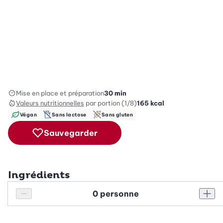
Mise en place et préparation
30 min
Valeurs nutritionnelles
par portion (1/8)
165
kcal
Végan
Sans lactose
Sans gluten
Sauvegarder
Ingrédients
Personnes
Réduire le nombre de personnes
Augm