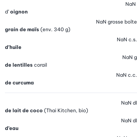
NaN
d’
oignon
NaN
grosse boîte
grain de maïs
(env. 340 g)
NaN
c.s.
d’huile
NaN
g
de lentilles
corail
NaN
c.c.
de curcuma
NaN
dl
de lait de coco
(Thai Kitchen, bio)
NaN
dl
d’eau