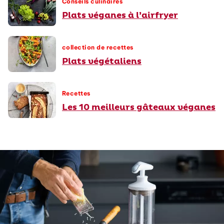
Conseils culinaires
Plats véganes à l’airfryer
collection de recettes
Plats végétaliens
Recettes
Les 10 meilleurs gâteaux véganes