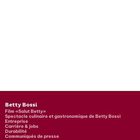
Pied de page
Betty Bossi
Film «Salut Betty»
Spectacle culinaire et gastronomique de Betty Bossi
Entreprise
Carrière & jobs
Durabilité
Communiqués de presse