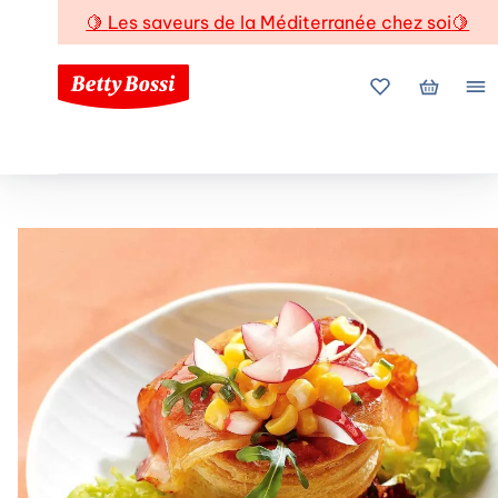
🍋
Les saveurs de la Méditerranée chez soi
🍋
Mes favoris
Mon pani
Me