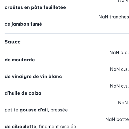
NaN
croûtes en pâte feuilletée
NaN
tranches
de
jambon fumé
Sauce
NaN
c.c.
de moutarde
NaN
c.s.
de vinaigre de vin blanc
NaN
c.s.
d’huile de colza
NaN
petite
gousse d’ail
, pressée
NaN
botte
de ciboulette
, finement ciselée