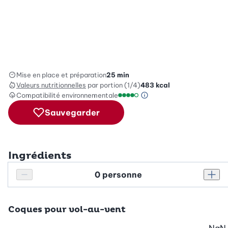
Mise en place et préparation
25 min
Valeurs nutritionnelles
par portion (1/4)
483
kcal
Compatibilité environnementale
Information sur l’éc
Échelle de compatibilité enviro
Sauvegarder
Ingrédients
Personnes
Réduire le nombre de personnes
Augm
Coques pour vol-au-vent