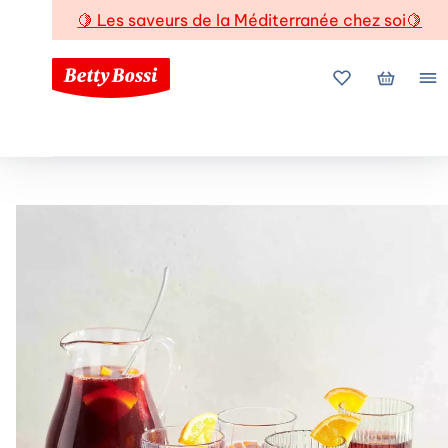
🍋
Les saveurs de la Méditerranée chez soi
🍋
Mes favoris
Mon pani
Me