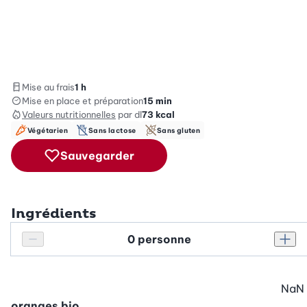
Mise au frais
1 h
Mise en place et préparation
15 min
Valeurs nutritionnelles
par dl
73
kcal
Végétarien
Sans lactose
Sans gluten
Sauvegarder
Ingrédients
Personnes
Réduire le nombre de personnes
Augm
NaN
oranges bio