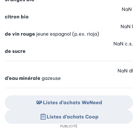
NaN
citron bio
NaN
l
de vin rouge
jeune espagnol (p.ex. rioja)
NaN
c.s.
de sucre
NaN
dl
d’eau minérale
gazeuse
Listes d’achats WeNeed
Listes d’achats Coop
PUBLICITÉ