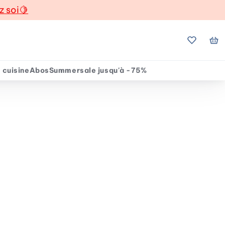
z soi
🍋
Mes favo
Mo
 cuisine
Abos
Summersale jusqu'à -75%