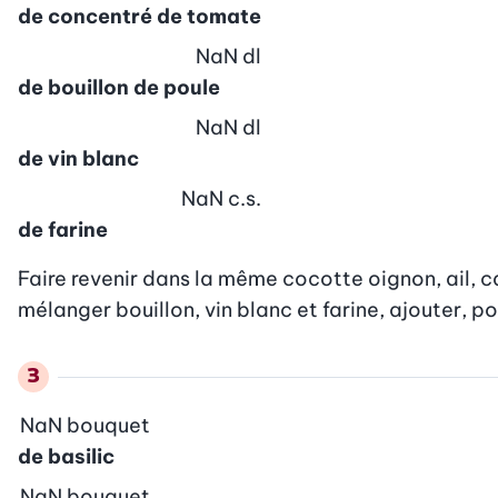
de concentré de tomate
NaN
dl
de bouillon de poule
NaN
dl
de vin blanc
NaN
c.s.
de farine
Faire revenir dans la même cocotte oignon, ail, car
mélanger bouillon, vin blanc et farine, ajouter, por
NaN
bouquet
de basilic
NaN
bouquet