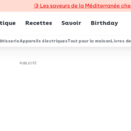
🍋
Les saveurs de la Méditerranée che
incipal
tique
Recettes
Savoir
Birthday
âtisserie
Appareils électriques
Tout pour la maison
Livres de
e
PUBLICITÉ