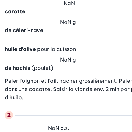
NaN
carotte
NaN
g
de céleri-rave
huile d’olive
pour la cuisson
NaN
g
de hachis
(poulet)
Peler l’oignon et l’ail, hacher grossièrement. Peler 
dans une cocotte. Saisir la viande env. 2 min par p
d’huile.
NaN
c.s.