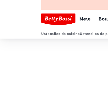
Menu pr
New
Bou
Ustensiles de cuisine
Ustensiles de p
Menu secondair